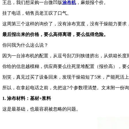
王总，我们想采购一台微凹版
涂布机
，麻烦报个价。
挂了电话，销售员老王叹了口气。
这周第三个这样的询价了，没有涂布宽度，没有干燥能力要求
最后报出来的价格，要么高得离谱，要么低得危险。
你问我为什么这么说？
因为一台涂布机的配置，从逗号刮刀到狭缝挤出，从烘箱长度
你给的信息越模糊，供应商要么往死里堆配置（报价高），要
别笑，真见过买了设备回来，发现干燥箱短了5米，产能死活
所以，在拿起电话之前，先把这7个参数理清楚。文末附一份
1. 涂布材料：基材+浆料
这是最基础，也最容易被忽略的问题。