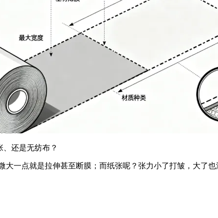
张、还是无纺布？
稍微大一点就是拉伸甚至断膜；而纸张呢？张力小了打皱，大了也