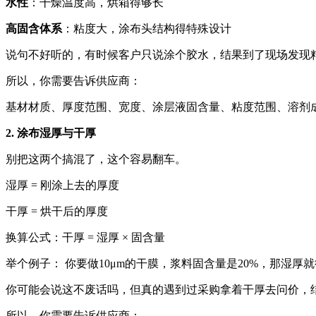
水性
：干燥温度高，烘箱得够长
高固含体系
：粘度大，涂布头结构得特殊设计
说句不好听的，有时候客户只说涂个胶水，结果到了现场发现
所以，你需要告诉供应商：
基材材质、厚度范围、宽度、涂层液固含量、粘度范围、溶剂
2. 涂布湿厚与干厚
别把这两个搞混了，这个容易翻车。
湿厚 = 刚涂上去的厚度
干厚 = 烘干后的厚度
换算公式：干厚 = 湿厚 × 固含量
举个例子： 你要做10μm的干膜，浆料固含量是20%，那湿厚就
你可能会说这不废话吗，但真的遇到过采购拿着干厚去问价，
所以，你需要告诉供应商：