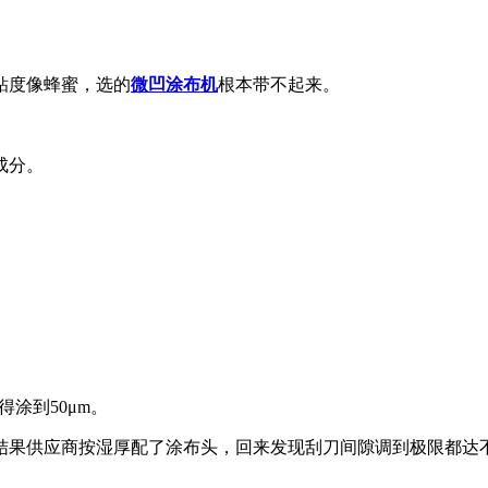
粘度像蜂蜜，选的
微凹涂布机
根本带不起来。
成分。
得涂到50μm。
结果供应商按湿厚配了涂布头，回来发现刮刀间隙调到极限都达