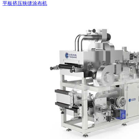
平板挤压狭缝涂布机