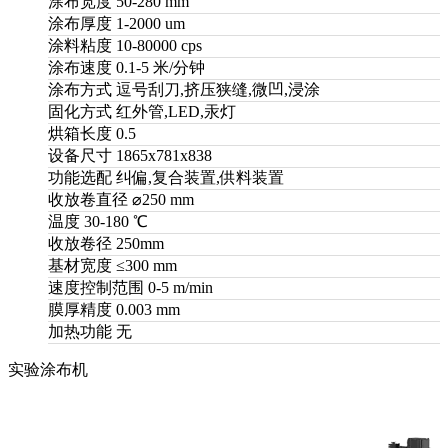
涂布宽度
50-280 mm
涂布厚度
1-2000 um
涂料粘度
10-80000 cps
涂布速度
0.1-5 米/分钟
涂布方式
逗号刮刀,挤压狭缝,微凹,浸涂
固化方式
红外管,LED,汞灯
烘箱长度
0.5
设备尺寸
1865x781x838
功能选配
纠偏,复合装置,供料装置
收放卷直径
⌀250 mm
温度
30-180 ℃
收放卷径
250mm
基材宽度
≤300 mm
速度控制范围
0-5 m/min
膜厚精度
0.003 mm
加热功能
无
实验涂布机