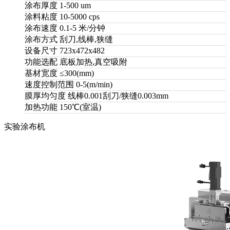
涂布厚度
1-500 um
涂料粘度
10-5000 cps
涂布速度
0.1-5 米/分钟
涂布方式
刮刀,线棒,狭缝
设备尺寸
723x472x482
功能选配
底板加热,真空吸附
基材宽度
≤300(mm)
速度控制范围
0-5(m/min)
膜厚均匀度
线棒0.001刮刀/狭缝0.003mm
加热功能
150℃(室温)
实验涂布机