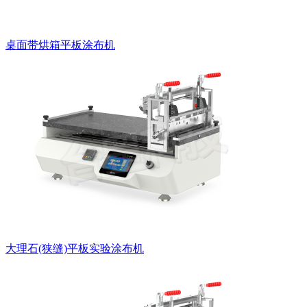
桌面带烘箱平板涂布机
大理石(狭缝)平板实验涂布机