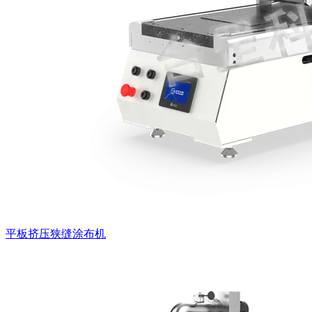
平板挤压狭缝涂布机