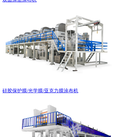
硅胶保护膜/光学膜/亚克力膜涂布机