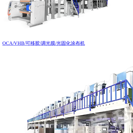
OCA/VHB/可移胶/调光膜/光固化涂布机