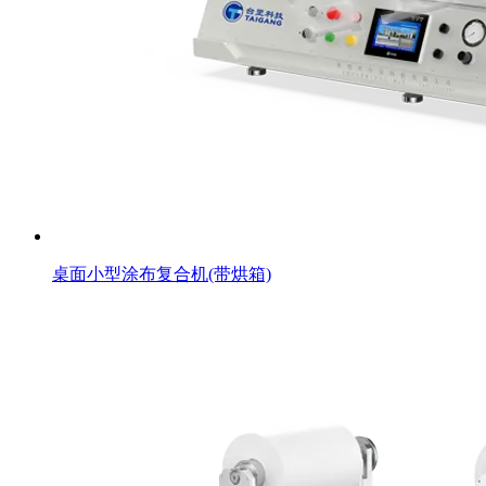
桌面小型涂布复合机(带烘箱)