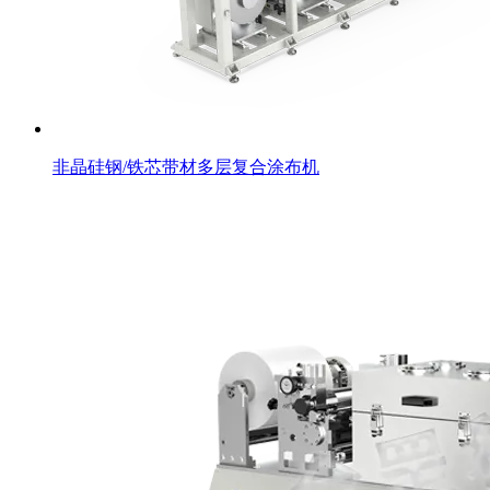
非晶硅钢/铁芯带材多层复合涂布机