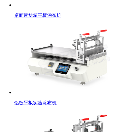
桌面带烘箱平板涂布机
铝板平板实验涂布机