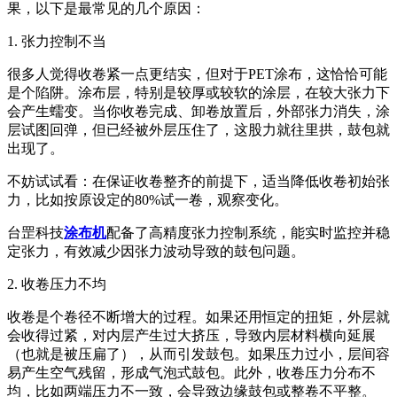
果，以下是最常见的几个原因：
1. 张力控制不当
很多人觉得收卷紧一点更结实，但对于PET涂布，这恰恰可能
是个陷阱。涂布层，特别是较厚或较软的涂层，在较大张力下
会产生蠕变。当你收卷完成、卸卷放置后，外部张力消失，涂
层试图回弹，但已经被外层压住了，这股力就往里拱，鼓包就
出现了。
不妨试试看：在保证收卷整齐的前提下，适当降低收卷初始张
力，比如按原设定的80%试一卷，观察变化。
台罡科技
涂布机
配备了高精度张力控制系统，能实时监控并稳
定张力，有效减少因张力波动导致的鼓包问题。
2. 收卷压力不均
收卷是个卷径不断增大的过程。如果还用恒定的扭矩，外层就
会收得过紧，对内层产生过大挤压，导致内层材料横向延展
（也就是被压扁了），从而引发鼓包。如果压力过小，层间容
易产生空气残留，形成气泡式鼓包。此外，收卷压力分布不
均，比如两端压力不一致，会导致边缘鼓包或整卷不平整。