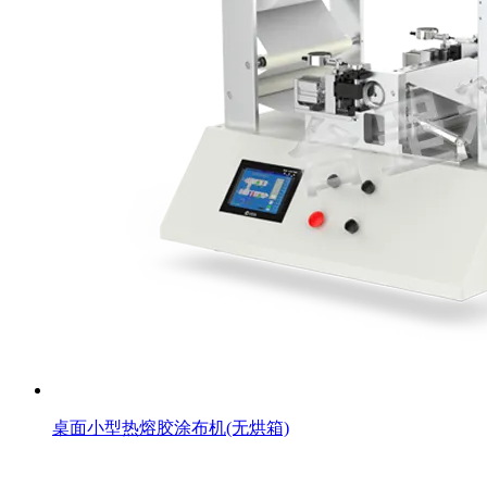
桌面小型热熔胶涂布机(无烘箱)