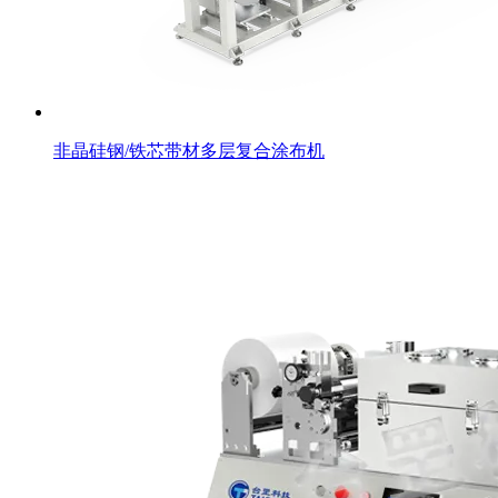
非晶硅钢/铁芯带材多层复合涂布机