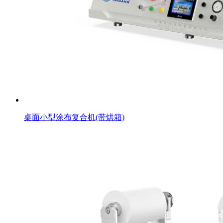
桌面小型涂布复合机(带烘箱)