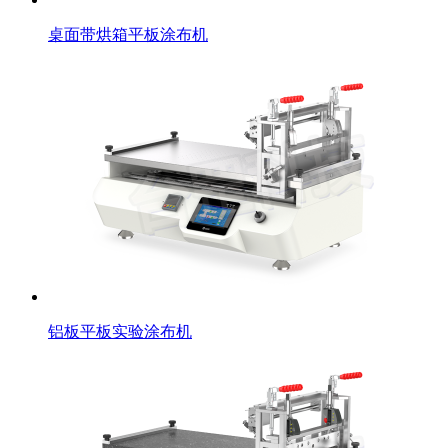
桌面带烘箱平板涂布机
铝板平板实验涂布机