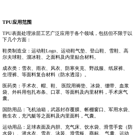
TPU应用范围
TPU表面处理涂层工艺广泛应用于各个领域，包括但不限于以
下几个方面：
鞋类制造业：运动鞋Logo、运动鞋气垫、登山鞋、雪鞋、高
尔夫球鞋、溜冰鞋、之面料及内里贴合材料。
成衣类：雪衣、雨衣、风衣、防寒夹克、野战服、纸尿裤、
生理裤、等面料复合材料（防水透湿）。
医药类：手术衣、帽、鞋、 医院用褥垫、冰袋、绷带、血浆
袋、外科用包扎布条、口罩、等面料及内里材料，手术床气
囊。
国防用品：飞机油箱，武器封存覆膜、帐棚窗口、军用水袋、
救生衣，充汽艇等之面料及内里面料，气囊。
运动用品：足球表面及内胆、充气床、饮水袋、滑雪手套（防
水袋）、潜水衣、雪衣、泳装、滑雪板、商标、 气囊、运动