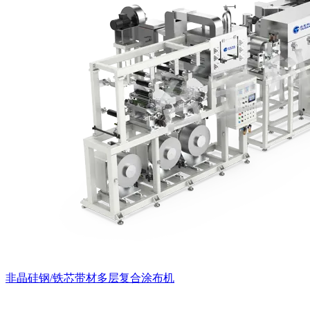
非晶硅钢/铁芯带材多层复合涂布机