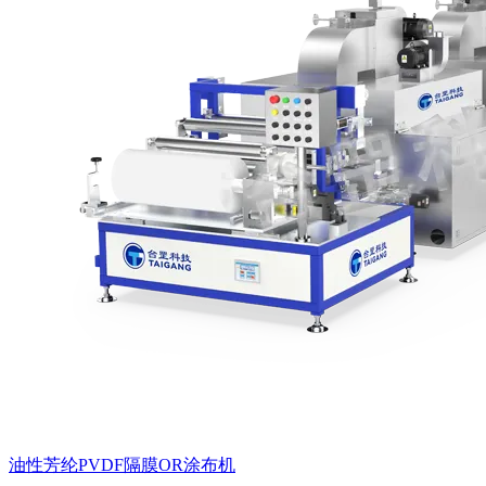
油性芳纶PVDF隔膜OR涂布机