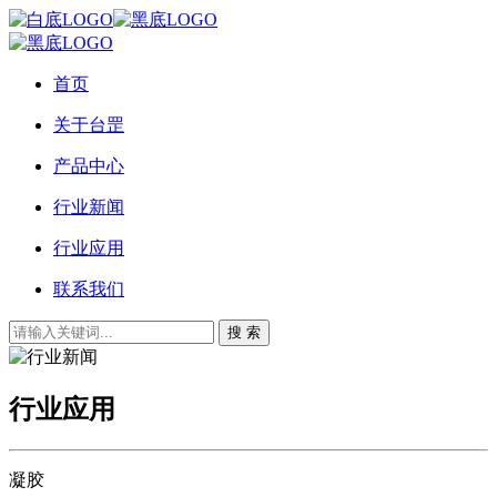
首页
关于台罡
产品中心
行业新闻
行业应用
联系我们
搜 索
行业应用
凝胶