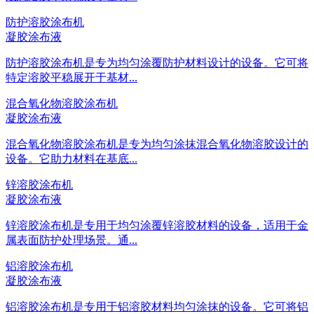
防护溶胶涂布机
凝胶涂布液
防护溶胶涂布机是专为均匀涂覆防护材料设计的设备。它可将
特定溶胶平稳展开于基材...
混合氧化物溶胶涂布机
凝胶涂布液
混合氧化物溶胶涂布机是专为均匀涂抹混合氧化物溶胶设计的
设备。它助力材料在基底...
锌溶胶涂布机
凝胶涂布液
锌溶胶涂布机是专用于均匀涂覆锌溶胶材料的设备，适用于金
属表面防护处理场景。通...
铝溶胶涂布机
凝胶涂布液
铝溶胶涂布机是专用于铝溶胶材料均匀涂抹的设备。它可将铝