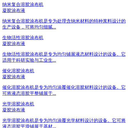
纳米复合溶胶涂布机
凝胶涂布液
纳米复合溶胶涂布机是专为处理含纳米材料的特种浆料设计的
生产设备，可将均匀细腻...
生物活性溶胶涂布机
凝胶涂布液
生物活性溶胶涂布机是专为均匀铺展液态材料设计的设备。它
适用于科研实验与工业生...
催化溶胶涂布机
凝胶涂布液
催化溶胶涂布机是专为均匀涂覆催化溶胶材料设计的设备。它
可将液态溶胶平整铺展于...
光学溶胶涂布机
凝胶涂布液
光学溶胶涂布机是专为均匀涂覆光学材料设计的设备。它可将
液态溶胶平滑铺展于基材...