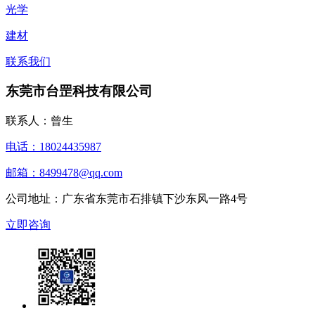
光学
建材
联系我们
东莞市台罡科技有限公司
联系人：曾生
电话：18024435987
邮箱：8499478@qq.com
公司地址：广东省东莞市石排镇下沙东风一路4号
立即咨询