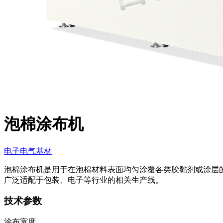
泡棉涂布机
电子电气基材
泡棉涂布机是用于在泡棉材料表面均匀涂覆各类胶黏剂或涂层
广泛适配于包装、电子等行业的相关生产线。
技术参数
涂布宽度