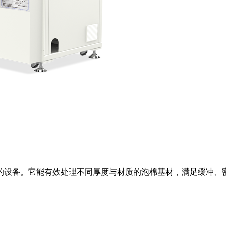
的设备。它能有效处理不同厚度与材质的泡棉基材，满足缓冲、