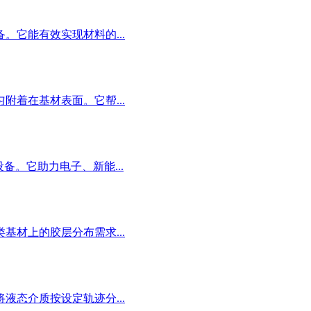
它能有效实现材料的...
着在基材表面。它帮...
备。它助力电子、新能...
材上的胶层分布需求...
态介质按设定轨迹分...