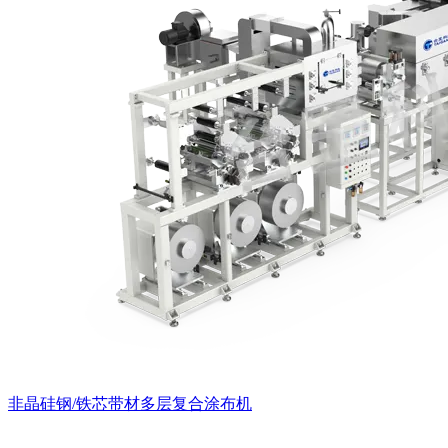
非晶硅钢/铁芯带材多层复合涂布机