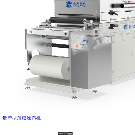
量产型薄膜涂布机