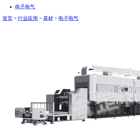
电子电气
首页
>
行业应用
>
基材
>
电子电气