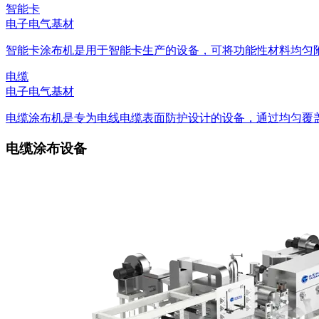
智能卡
电子电气基材
智能卡涂布机是用于智能卡生产的设备，可将功能性材料均匀附着
电缆
电子电气基材
电缆涂布机是专为电线电缆表面防护设计的设备，通过均匀覆盖特
电缆涂布设备