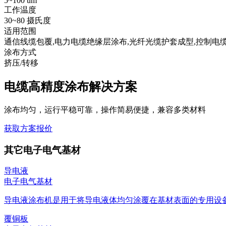
5~100 um
工作温度
30~80 摄氏度
适用范围
通信线缆包覆,电力电缆绝缘层涂布,光纤光缆护套成型,控制电
涂布方式
挤压/转移
电缆高精度涂布解决方案
涂布均匀，运行平稳可靠，操作简易便捷，兼容多类材料
获取方案报价
其它电子电气基材
导电液
电子电气基材
导电液涂布机是用于将导电液体均匀涂覆在基材表面的专用设备。
覆铜板