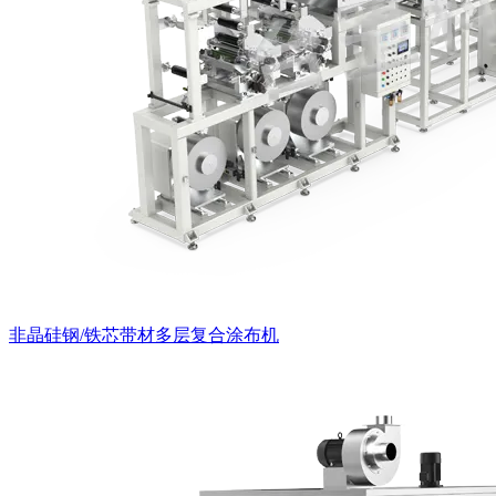
非晶硅钢/铁芯带材多层复合涂布机