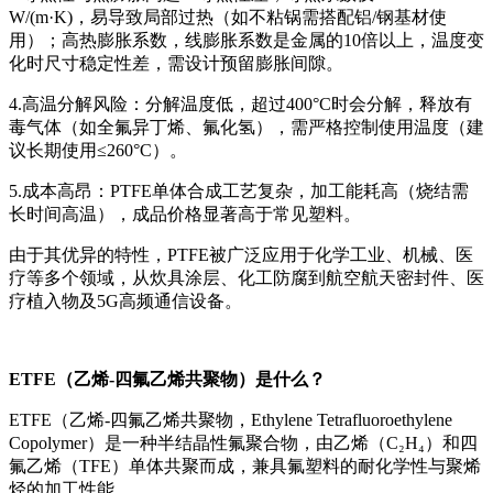
W/(m·K)，易导致局部过热（如不粘锅需搭配铝/钢基材使
用）；高热膨胀系数，线膨胀系数是金属的10倍以上，温度变
化时尺寸稳定性差，需设计预留膨胀间隙。
4.高温分解风险：分解温度低，超过400°C时会分解，释放有
毒气体（如全氟异丁烯、氟化氢），需严格控制使用温度（建
议长期使用≤260°C）。
5.成本高昂：PTFE单体合成工艺复杂，加工能耗高（烧结需
长时间高温），成品价格显著高于常见塑料。
由于其优异的特性，PTFE被广泛应用于化学工业、机械、医
疗等多个领域，从炊具涂层、化工防腐到航空航天密封件、医
疗植入物及5G高频通信设备。
ETFE（乙烯-四氟乙烯共聚物）是什么？
ETFE（乙烯-四氟乙烯共聚物，Ethylene Tetrafluoroethylene
Copolymer）是一种半结晶性氟聚合物，由乙烯（C₂H₄）和四
氟乙烯（TFE）单体共聚而成，兼具氟塑料的耐化学性与聚烯
烃的加工性能。