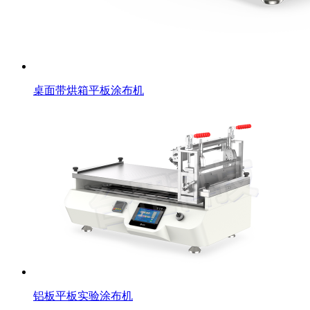
桌面带烘箱平板涂布机
铝板平板实验涂布机