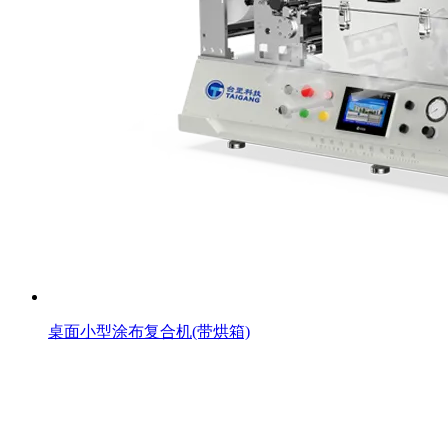
桌面小型涂布复合机(带烘箱)