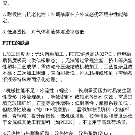
应。
7. 耐候性与抗老化性：长期暴露在户外或恶劣环境中性能稳
定。
8. 低渗透性：对气体和液体渗透率极低。
PTFE的缺点
1.加工难度大：无法熔融加工，PTFE熔点高达327°C，但熔融
后黏度极高（类似橡胶态），无法通过常规注塑、挤出等热塑
性塑料工艺成型，需依赖冷压烧结或机械加工，工艺复杂且成
本高；二次加工困难，表面能极低，难以粘接或印刷（需钠萘
溶液等特殊表面活化处理）。
2.机械性能不足：冷流性（蠕变），长期承受压力时易发生塑
性变形（冷流现象），导致密封件或轴承等部件失效，需通过
填充玻璃纤维、石墨等改性增强；低耐磨性，摩擦系数虽低，
但耐磨性较差（纯PTFE易磨损），需添加增强填料（如碳纤
维、青铜粉）提升耐磨性；低机械强度，拉伸强度和硬度远低
于金属或其他工程塑料（如PEEK），不适用于高载荷场景。
3.导热性与热膨胀问题：导热性差，导热系数仅0.25