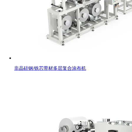
非晶硅钢/铁芯带材多层复合涂布机