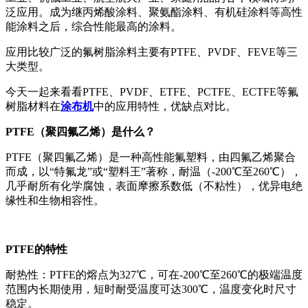
泛应用。成为继丙烯酸涂料、聚氨酯涂料、有机硅涂料等高性
能涂料之后，综合性能最高的涂料。
应用比较广泛的氟树脂涂料主要有PTFE、PVDF、FEVE等三
大类型。
今天一起来看看PTFE、PVDF、ETFE、PCTFE、ECTFE等氟
树脂材料在
涂布机
中的应用特性，优缺点对比。
PTFE（聚四氟乙烯）是什么？
PTFE（聚四氟乙烯）是一种高性能氟塑料，由四氟乙烯聚合
而成，以“特氟龙”或“塑料王”著称，耐温（-200℃至260℃），
几乎耐所有化学腐蚀，表面摩擦系数低（不粘性），优异电绝
缘性和生物相容性。
PTFE的特性
耐热性：PTFE的熔点为327℃，可在-200℃至260℃的极端温度
范围内长期使用，短时耐受温度可达300℃，温度变化时尺寸
稳定。