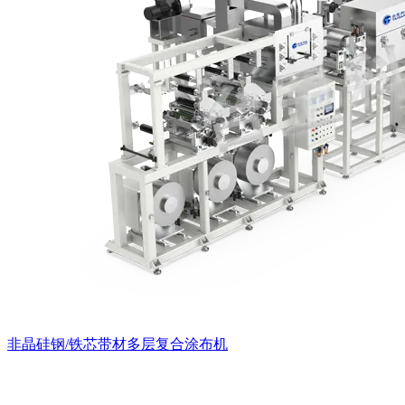
非晶硅钢/铁芯带材多层复合涂布机