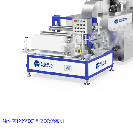
油性芳纶PVDF隔膜OR涂布机