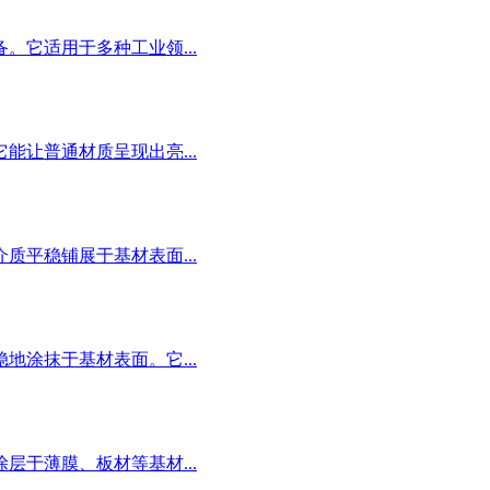
它适用于多种工业领...
让普通材质呈现出亮...
平稳铺展于基材表面...
涂抹于基材表面。它...
于薄膜、板材等基材...