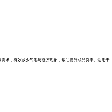
接需求，有效减少气泡与断胶现象，帮助提升成品良率。适用于