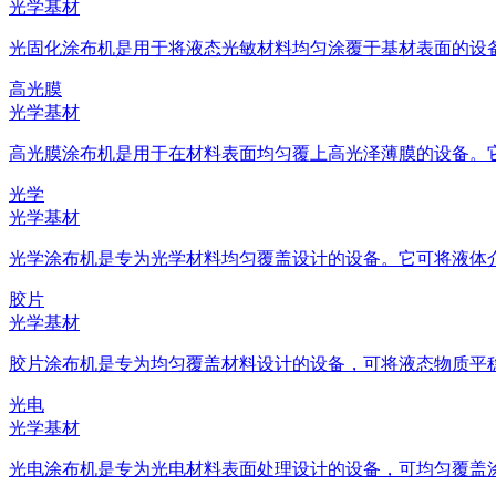
光学基材
光固化涂布机是用于将液态光敏材料均匀涂覆于基材表面的设备。
高光膜
光学基材
高光膜涂布机是用于在材料表面均匀覆上高光泽薄膜的设备。它能
光学
光学基材
光学涂布机是专为光学材料均匀覆盖设计的设备。它可将液体介质
胶片
光学基材
胶片涂布机是专为均匀覆盖材料设计的设备，可将液态物质平稳地
光电
光学基材
光电涂布机是专为光电材料表面处理设计的设备，可均匀覆盖涂层