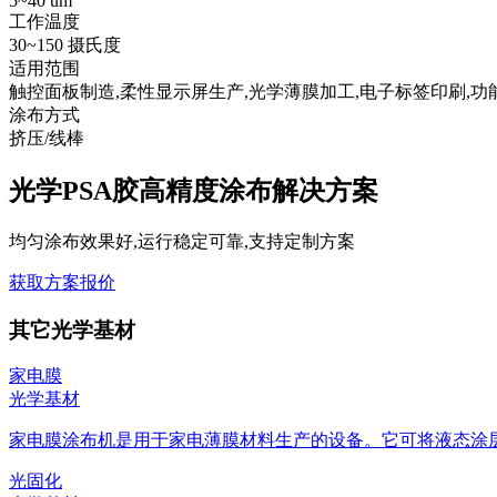
5~40 um
工作温度
30~150 摄氏度
适用范围
触控面板制造,柔性显示屏生产,光学薄膜加工,电子标签印刷,功
涂布方式
挤压/线棒
光学PSA胶高精度涂布解决方案
均匀涂布效果好,运行稳定可靠,支持定制方案
获取方案报价
其它光学基材
家电膜
光学基材
家电膜涂布机是用于家电薄膜材料生产的设备。它可将液态涂层均
光固化