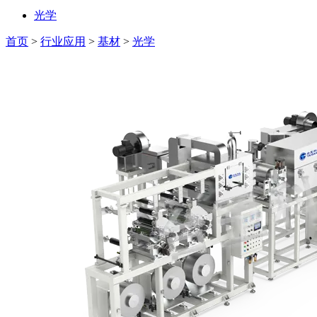
光学
首页
>
行业应用
>
基材
>
光学