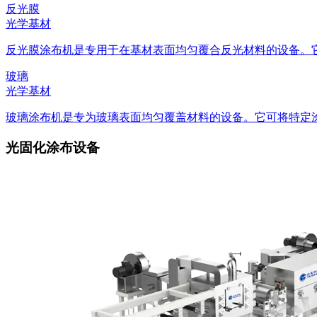
反光膜
光学基材
反光膜涂布机是专用于在基材表面均匀覆合反光材料的设备。它可
玻璃
光学基材
玻璃涂布机是专为玻璃表面均匀覆盖材料的设备。它可将特定涂层
光固化涂布设备