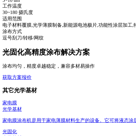
5~10 um
工作温度
30~180 摄氏度
适用范围
电子材料覆膜,光学薄膜制备,新能源电池极片,功能性涂层加工
涂布方式
逗号刮刀/转移/网纹
光固化高精度涂布解决方案
涂布均匀，精度卓越稳定，兼容多材易操作
获取方案报价
其它光学基材
家电膜
光学基材
家电膜涂布机是用于家电薄膜材料生产的设备。它可将液态涂层均
光固化