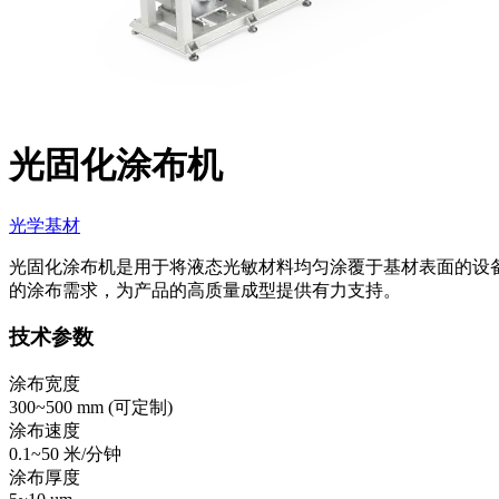
光固化涂布机
光学基材
光固化涂布机是用于将液态光敏材料均匀涂覆于基材表面的设
的涂布需求，为产品的高质量成型提供有力支持。
技术参数
涂布宽度
300~500 mm (
可定制
)
涂布速度
0.1~50 米/分钟
涂布厚度