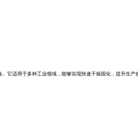
备。它适用于多种工业领域，能够实现快速干燥固化，提升生产