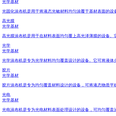
光学基材
光固化涂布机是用于将液态光敏材料均匀涂覆于基材表面的设备。
高光膜
光学基材
高光膜涂布机是用于在材料表面均匀覆上高光泽薄膜的设备。它能
光学
光学基材
光学涂布机是专为光学材料均匀覆盖设计的设备。它可将液体介质
胶片
光学基材
胶片涂布机是专为均匀覆盖材料设计的设备，可将液态物质平稳地
光电
光学基材
光电涂布机是专为光电材料表面处理设计的设备，可均匀覆盖涂层