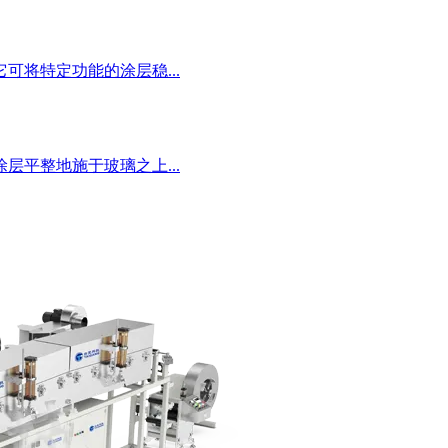
将特定功能的涂层稳...
平整地施于玻璃之上...