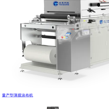
量产型薄膜涂布机