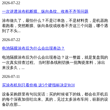
2026-07-22
一次讲透涂布机断膜、纵向条纹、收卷不齐等问题
涂布做久了，最怕什么？不是订单急，不是材料贵，是机器跑
着跑着，突然断膜、纵向条纹或收卷不齐这三个问题，哪个遇
到了不头...
2026-07-22
电池隔膜涂布后为什么会出现卷边？
电池隔膜涂布后为什么会出现卷边？这一整篇，就是复盘我的
一次真实排查过程。 当时那条线刚切换一批陶瓷浆料，涂出
来没多久，...
2026-07-11
买涂布机别只看价格 这5个硬指标决定ROI
设备采购群里有句玩笑话：买的时候省下的钱，都会在开机后
的每个深夜加倍吐出来。真的，见过太多涂布车间，崭新的设
备趴在那...