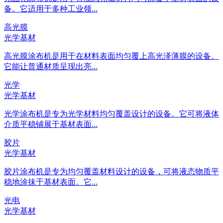
备。它适用于多种工业领...
高光膜
光学基材
高光膜涂布机是用于在材料表面均匀覆上高光泽薄膜的设备。
它能让普通材质呈现出亮...
光学
光学基材
光学涂布机是专为光学材料均匀覆盖设计的设备。它可将液体
介质平稳铺展于基材表面...
胶片
光学基材
胶片涂布机是专为均匀覆盖材料设计的设备，可将液态物质平
稳地涂抹于基材表面。它...
光电
光学基材