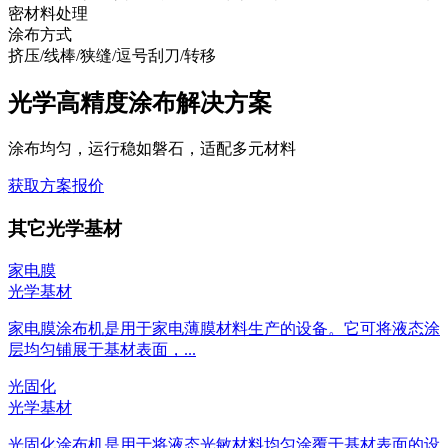
密材料处理
涂布方式
挤压/线棒/狭缝/逗号刮刀/转移
光学高精度涂布解决方案
涂布均匀，运行稳如磐石，适配多元材料
获取方案报价
其它光学基材
家电膜
光学基材
家电膜涂布机是用于家电薄膜材料生产的设备。它可将液态涂
层均匀铺展于基材表面，...
光固化
光学基材
光固化涂布机是用于将液态光敏材料均匀涂覆于基材表面的设