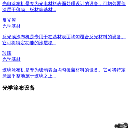
光电涂布机是专为光电材料表面处理设计的设备，可均匀覆盖
涂层于薄膜、板材等基材...
反光膜
光学基材
反光膜涂布机是专用于在基材表面均匀覆合反光材料的设备。
它可将特定功能的涂层稳...
玻璃
光学基材
玻璃涂布机是专为玻璃表面均匀覆盖材料的设备。它可将特定
涂层平整地施于玻璃之上...
光学涂布设备