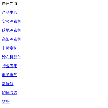
快速导航
产品中心
实验涂布机
落地涂布机
高架涂布机
非标定制
涂布机配件
行业应用
电子电气
新能源
印刷包装
纺织