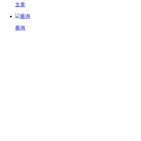
文章
垂询