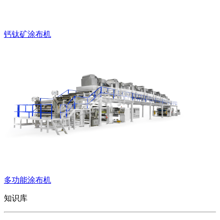
钙钛矿涂布机
多功能涂布机
知识库