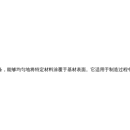
备，能够均匀地将特定材料涂覆于基材表面。它适用于制造过程
。