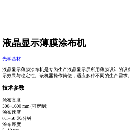
液晶显示薄膜涂布机
光学基材
液晶显示薄膜涂布机是专为生产液晶显示屏所用薄膜设计的设
示效果与稳定性。该机器操作简便，适应多种不同的生产需求
技术参数
涂布宽度
300~1600 mm (
可定制
)
涂布速度
0.1~50 米/分钟
涂布厚度