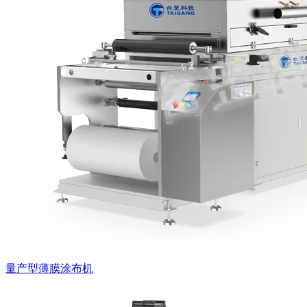
量产型薄膜涂布机