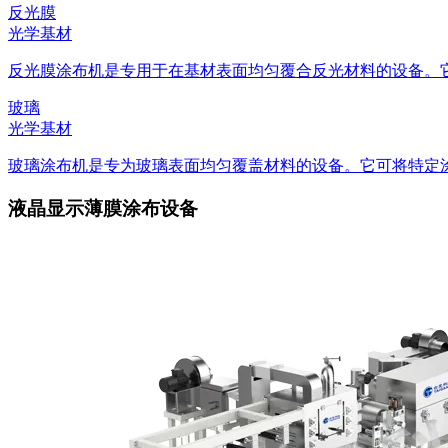
反光膜
光学基材
反光膜涂布机是专用于在基材表面均匀覆合反光材料的设备。它可
玻璃
光学基材
玻璃涂布机是专为玻璃表面均匀覆盖材料的设备。它可将特定涂层
液晶显示薄膜涂布设备