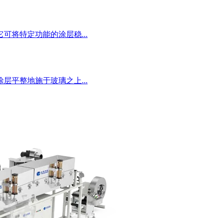
将特定功能的涂层稳...
平整地施于玻璃之上...