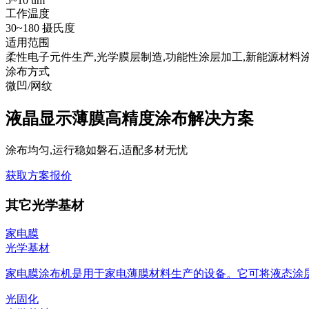
5~10 um
工作温度
30~180 摄氏度
适用范围
柔性电子元件生产,光学膜层制造,功能性涂层加工,新能源材料
涂布方式
微凹/网纹
液晶显示薄膜高精度涂布解决方案
涂布均匀,运行稳如磐石,适配多材无忧
获取方案报价
其它光学基材
家电膜
光学基材
家电膜涂布机是用于家电薄膜材料生产的设备。它可将液态涂层均
光固化