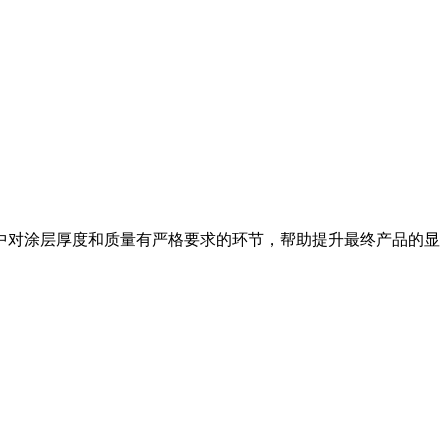
中对涂层厚度和质量有严格要求的环节，帮助提升最终产品的显