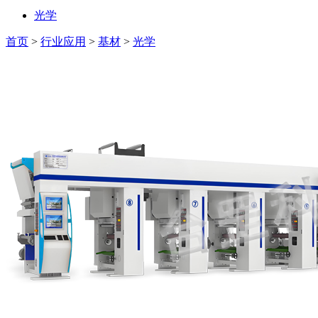
光学
首页
>
行业应用
>
基材
>
光学