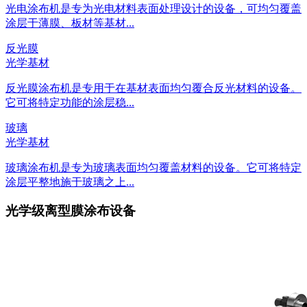
光电涂布机是专为光电材料表面处理设计的设备，可均匀覆盖
涂层于薄膜、板材等基材...
反光膜
光学基材
反光膜涂布机是专用于在基材表面均匀覆合反光材料的设备。
它可将特定功能的涂层稳...
玻璃
光学基材
玻璃涂布机是专为玻璃表面均匀覆盖材料的设备。它可将特定
涂层平整地施于玻璃之上...
光学级离型膜涂布设备