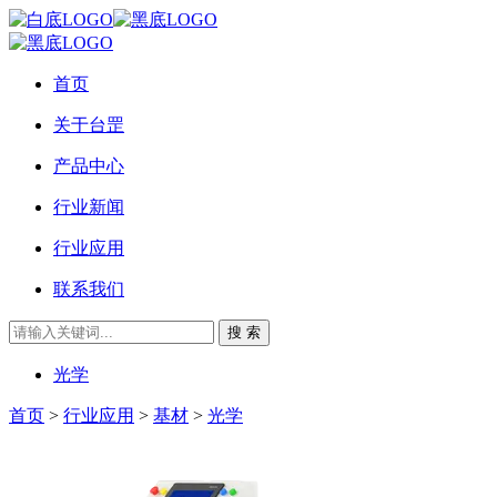
首页
关于台罡
产品中心
行业新闻
行业应用
联系我们
搜 索
光学
首页
>
行业应用
>
基材
>
光学