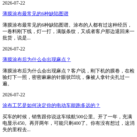
2026-07-22
薄膜涂布最常见的6种缺陷图谱
薄膜涂布最常见的6种缺陷图谱。涂布的人都有过这种经历，
一卷料刚下线，灯一打，满版条纹，又或者客户那边退回来一
批货，说是...
2026-07-22
薄膜涂布后为什么会出现麻点？
薄膜涂布后为什么会出现麻点？客户说，刚下机的膜卷，在检
验灯下一照，密密麻麻的针眼状凹坑，像被人拿针尖扎过一
遍。
2026-07-22
涂布工艺是如何决定你的电动车能跑多远的？
买车的时候，销售跟你说这车续航500公里。开了一年，充满
电显示450。再开两年，可能只剩400了。你有没有想过，这消
失的里程去...