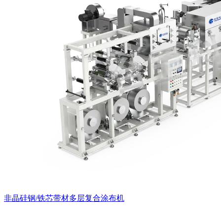
非晶硅钢/铁芯带材多层复合涂布机