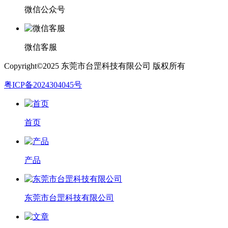
微信公众号
微信客服
Copyright©2025 东莞市台罡科技有限公司 版权所有
粤ICP备2024304045号
首页
产品
东莞市台罡科技有限公司