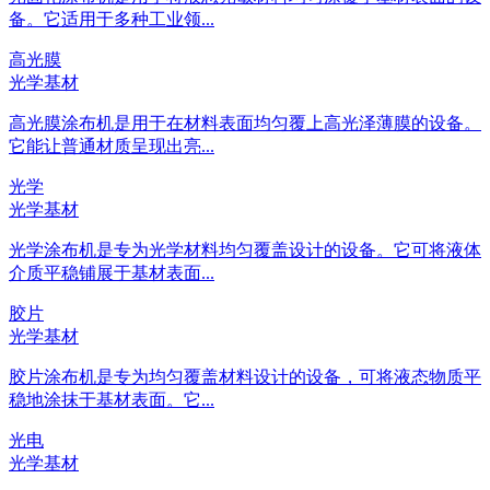
备。它适用于多种工业领...
高光膜
光学基材
高光膜涂布机是用于在材料表面均匀覆上高光泽薄膜的设备。
它能让普通材质呈现出亮...
光学
光学基材
光学涂布机是专为光学材料均匀覆盖设计的设备。它可将液体
介质平稳铺展于基材表面...
胶片
光学基材
胶片涂布机是专为均匀覆盖材料设计的设备，可将液态物质平
稳地涂抹于基材表面。它...
光电
光学基材