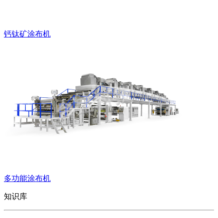
钙钛矿涂布机
多功能涂布机
知识库