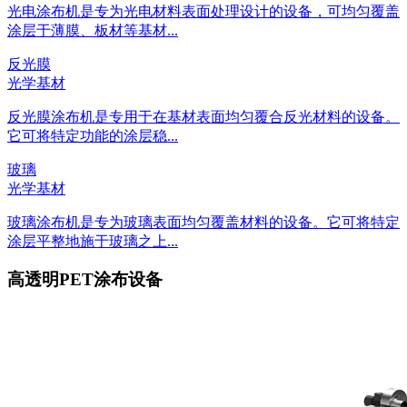
光电涂布机是专为光电材料表面处理设计的设备，可均匀覆盖
涂层于薄膜、板材等基材...
反光膜
光学基材
反光膜涂布机是专用于在基材表面均匀覆合反光材料的设备。
它可将特定功能的涂层稳...
玻璃
光学基材
玻璃涂布机是专为玻璃表面均匀覆盖材料的设备。它可将特定
涂层平整地施于玻璃之上...
高透明PET涂布设备