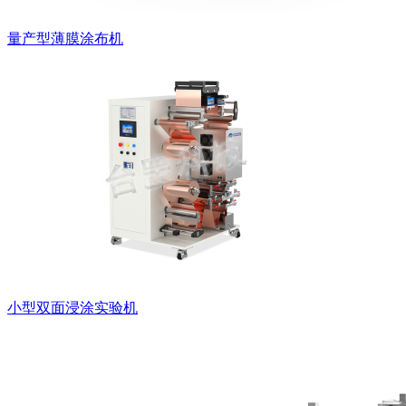
量产型薄膜涂布机
小型双面浸涂实验机