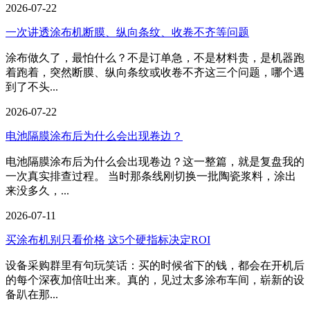
2026-07-22
一次讲透涂布机断膜、纵向条纹、收卷不齐等问题
涂布做久了，最怕什么？不是订单急，不是材料贵，是机器跑
着跑着，突然断膜、纵向条纹或收卷不齐这三个问题，哪个遇
到了不头...
2026-07-22
电池隔膜涂布后为什么会出现卷边？
电池隔膜涂布后为什么会出现卷边？这一整篇，就是复盘我的
一次真实排查过程。 当时那条线刚切换一批陶瓷浆料，涂出
来没多久，...
2026-07-11
买涂布机别只看价格 这5个硬指标决定ROI
设备采购群里有句玩笑话：买的时候省下的钱，都会在开机后
的每个深夜加倍吐出来。真的，见过太多涂布车间，崭新的设
备趴在那...