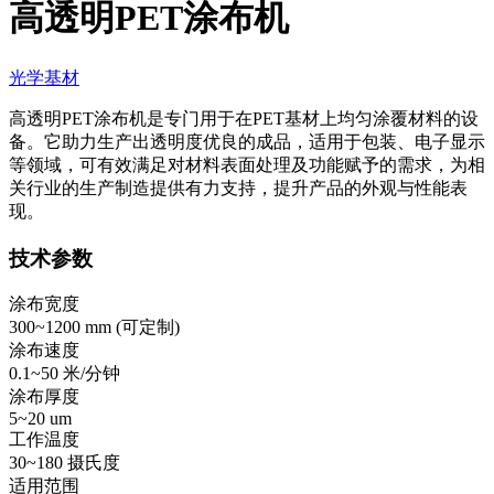
高透明PET涂布机
光学基材
高透明PET涂布机是专门用于在PET基材上均匀涂覆材料的设
备。它助力生产出透明度优良的成品，适用于包装、电子显示
等领域，可有效满足对材料表面处理及功能赋予的需求，为相
关行业的生产制造提供有力支持，提升产品的外观与性能表
现。
技术参数
涂布宽度
300~1200 mm (
可定制
)
涂布速度
0.1~50 米/分钟
涂布厚度
5~20 um
工作温度
30~180 摄氏度
适用范围