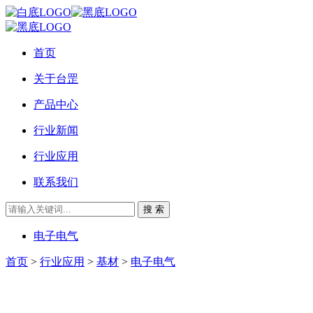
首页
关于台罡
产品中心
行业新闻
行业应用
联系我们
搜 索
电子电气
首页
>
行业应用
>
基材
>
电子电气