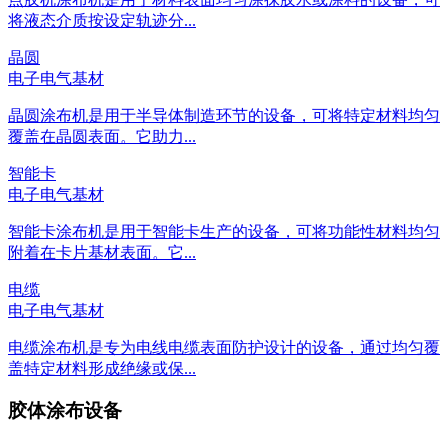
将液态介质按设定轨迹分...
晶圆
电子电气基材
晶圆涂布机是用于半导体制造环节的设备，可将特定材料均匀
覆盖在晶圆表面。它助力...
智能卡
电子电气基材
智能卡涂布机是用于智能卡生产的设备，可将功能性材料均匀
附着在卡片基材表面。它...
电缆
电子电气基材
电缆涂布机是专为电线电缆表面防护设计的设备，通过均匀覆
盖特定材料形成绝缘或保...
胶体涂布设备