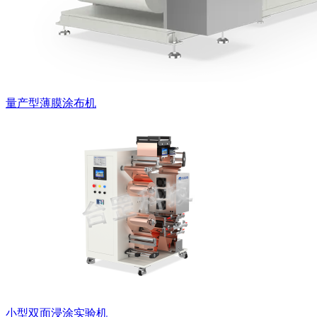
量产型薄膜涂布机
小型双面浸涂实验机