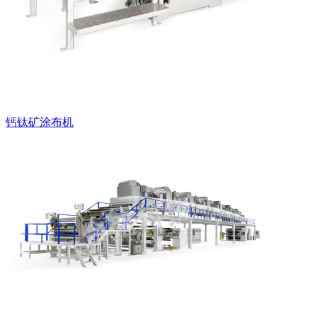
钙钛矿涂布机