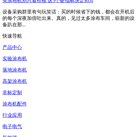
买涂布机别只看价格 这5个硬指标决定ROI
设备采购群里有句玩笑话：买的时候省下的钱，都会在开机后
的每个深夜加倍吐出来。真的，见过太多涂布车间，崭新的设
备趴在那...
快速导航
产品中心
实验涂布机
落地涂布机
高架涂布机
非标定制
涂布机配件
行业应用
电子电气