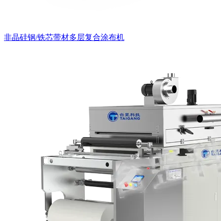
非晶硅钢/铁芯带材多层复合涂布机