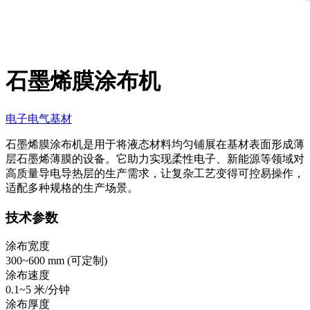
石墨烯膜涂布机
电子电气基材
石墨烯膜涂布机是用于将液态材料均匀铺展在基材表面形成薄
层石墨烯薄膜的设备。它助力实现柔性电子、新能源等领域对
高质量导电导热层的生产需求，让复杂工艺变得可控易操作，
适配多种规格的生产场景。
技术参数
涂布宽度
300~600 mm (
可定制
)
涂布速度
0.1~5 米/分钟
涂布厚度