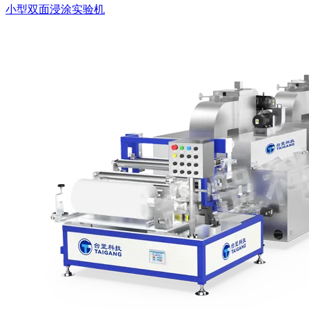
小型双面浸涂实验机