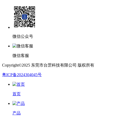
微信公众号
微信客服
Copyright©2025 东莞市台罡科技有限公司 版权所有
粤ICP备2024304045号
首页
产品