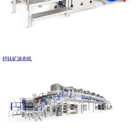
钙钛矿涂布机