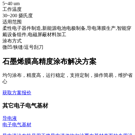
5~40 um
工作温度
30~200 摄氏度
适用范围
柔性电子器件制造,新能源电池电极制备,导电薄膜生产,智能穿
戴设备组件,电磁屏蔽材料加工
涂布方式
微凹/狭缝/逗号刮刀
石墨烯膜高精度涂布解决方案
均匀涂布，精度高，运行稳定，支持定制，操作简易，维护省
心
获取方案报价
其它电子电气基材
导电液
电子电气基材