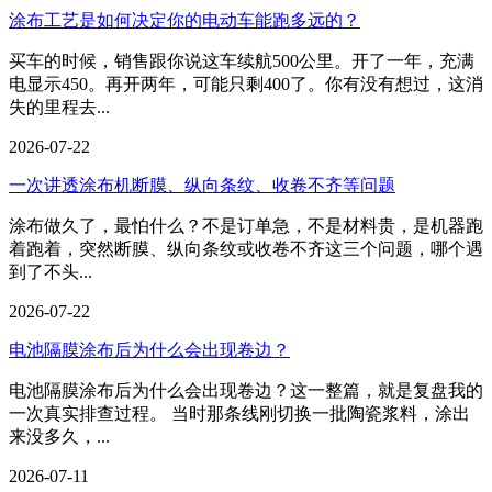
涂布工艺是如何决定你的电动车能跑多远的？
买车的时候，销售跟你说这车续航500公里。开了一年，充满
电显示450。再开两年，可能只剩400了。你有没有想过，这消
失的里程去...
2026-07-22
一次讲透涂布机断膜、纵向条纹、收卷不齐等问题
涂布做久了，最怕什么？不是订单急，不是材料贵，是机器跑
着跑着，突然断膜、纵向条纹或收卷不齐这三个问题，哪个遇
到了不头...
2026-07-22
电池隔膜涂布后为什么会出现卷边？
电池隔膜涂布后为什么会出现卷边？这一整篇，就是复盘我的
一次真实排查过程。 当时那条线刚切换一批陶瓷浆料，涂出
来没多久，...
2026-07-11