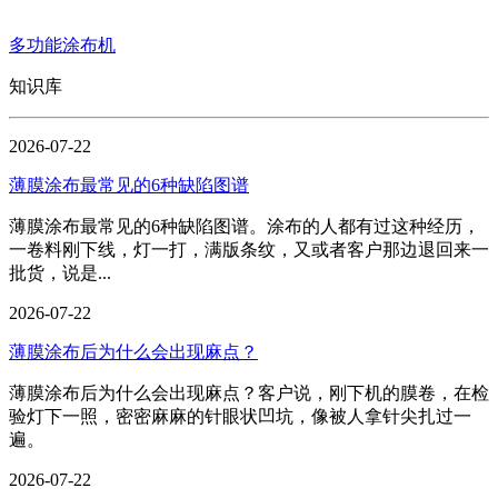
多功能涂布机
知识库
2026-07-22
薄膜涂布最常见的6种缺陷图谱
薄膜涂布最常见的6种缺陷图谱。涂布的人都有过这种经历，
一卷料刚下线，灯一打，满版条纹，又或者客户那边退回来一
批货，说是...
2026-07-22
薄膜涂布后为什么会出现麻点？
薄膜涂布后为什么会出现麻点？客户说，刚下机的膜卷，在检
验灯下一照，密密麻麻的针眼状凹坑，像被人拿针尖扎过一
遍。
2026-07-22