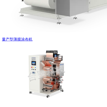
量产型薄膜涂布机