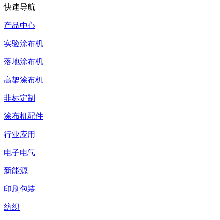
快速导航
产品中心
实验涂布机
落地涂布机
高架涂布机
非标定制
涂布机配件
行业应用
电子电气
新能源
印刷包装
纺织