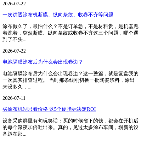
2026-07-22
一次讲透涂布机断膜、纵向条纹、收卷不齐等问题
涂布做久了，最怕什么？不是订单急，不是材料贵，是机器跑
着跑着，突然断膜、纵向条纹或收卷不齐这三个问题，哪个遇
到了不头...
2026-07-22
电池隔膜涂布后为什么会出现卷边？
电池隔膜涂布后为什么会出现卷边？这一整篇，就是复盘我的
一次真实排查过程。 当时那条线刚切换一批陶瓷浆料，涂出
来没多久，...
2026-07-11
买涂布机别只看价格 这5个硬指标决定ROI
设备采购群里有句玩笑话：买的时候省下的钱，都会在开机后
的每个深夜加倍吐出来。真的，见过太多涂布车间，崭新的设
备趴在那...