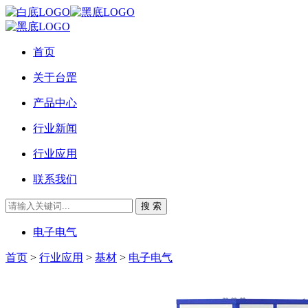
首页
关于台罡
产品中心
行业新闻
行业应用
联系我们
搜 索
电子电气
首页
>
行业应用
>
基材
>
电子电气