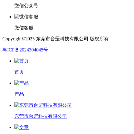
微信公众号
微信客服
Copyright©2025 东莞市台罡科技有限公司 版权所有
粤ICP备2024304045号
首页
产品
东莞市台罡科技有限公司