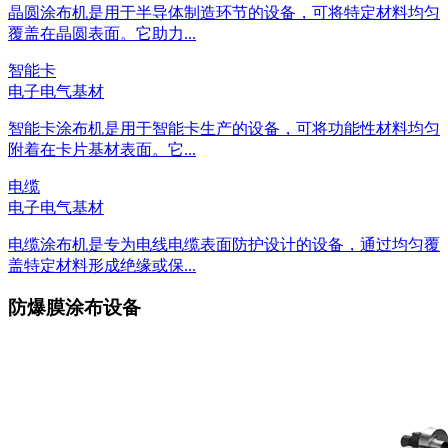
晶圆涂布机是用于半导体制造环节的设备，可将特定材料均匀
覆盖在晶圆表面。它助力...
智能卡
电子电气基材
智能卡涂布机是用于智能卡生产的设备，可将功能性材料均匀
附着在卡片基材表面。它...
电缆
电子电气基材
电缆涂布机是专为电线电缆表面防护设计的设备，通过均匀覆
盖特定材料形成绝缘或保...
防爆膜涂布设备