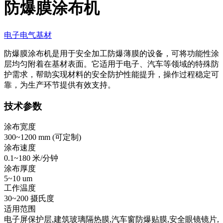
防爆膜涂布机
电子电气基材
防爆膜涂布机是用于安全加工防爆薄膜的设备，可将功能性涂
层均匀附着在基材表面。它适用于电子、汽车等领域的特殊防
护需求，帮助实现材料的安全防护性能提升，操作过程稳定可
靠，为生产环节提供有效支持。
技术参数
涂布宽度
300~1200 mm (
可定制
)
涂布速度
0.1~180 米/分钟
涂布厚度
5~10 um
工作温度
30~200 摄氏度
适用范围
电子屏保护层,建筑玻璃隔热膜,汽车窗防爆贴膜,安全眼镜镜片,