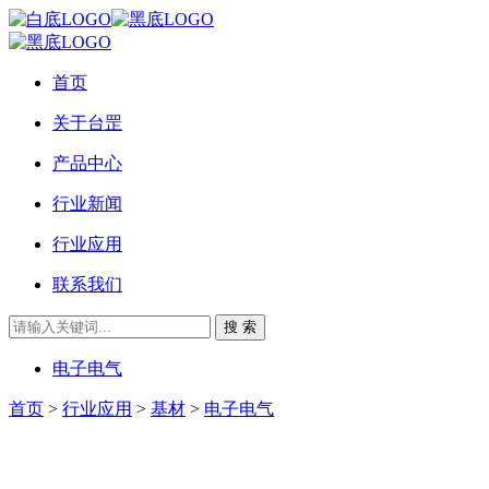
首页
关于台罡
产品中心
行业新闻
行业应用
联系我们
搜 索
电子电气
首页
>
行业应用
>
基材
>
电子电气