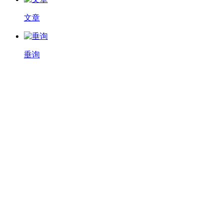
文章
垂询