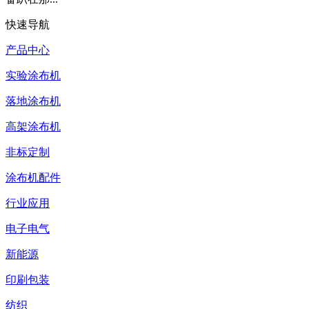
快速导航
产品中心
实验涂布机
落地涂布机
高架涂布机
非标定制
涂布机配件
行业应用
电子电气
新能源
印刷包装
纺织