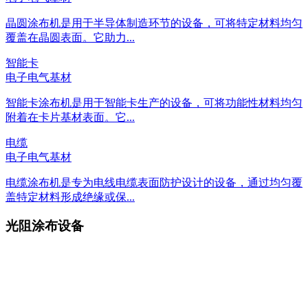
晶圆涂布机是用于半导体制造环节的设备，可将特定材料均匀
覆盖在晶圆表面。它助力...
智能卡
电子电气基材
智能卡涂布机是用于智能卡生产的设备，可将功能性材料均匀
附着在卡片基材表面。它...
电缆
电子电气基材
电缆涂布机是专为电线电缆表面防护设计的设备，通过均匀覆
盖特定材料形成绝缘或保...
光阻涂布设备