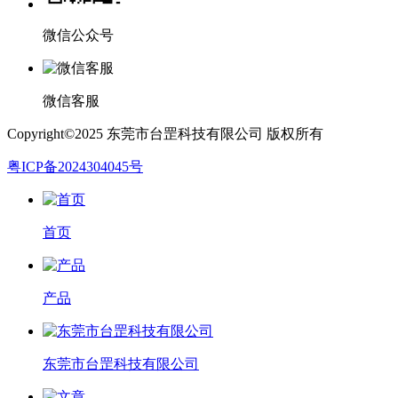
微信公众号
微信客服
Copyright©2025 东莞市台罡科技有限公司 版权所有
粤ICP备2024304045号
首页
产品
东莞市台罡科技有限公司