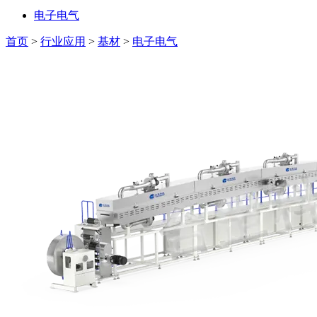
电子电气
首页
>
行业应用
>
基材
>
电子电气