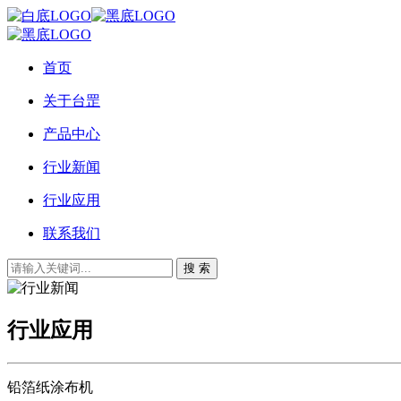
首页
关于台罡
产品中心
行业新闻
行业应用
联系我们
搜 索
行业应用
铅箔纸涂布机