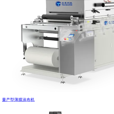
量产型薄膜涂布机