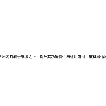
料均匀附着于纸张之上，提升其功能特性与适用范围。该机器适