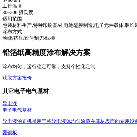
5~80 um
工作温度
30~200 摄氏度
适用范围
包装材料生产,特种印刷基材,电池隔膜制造,电子元件载体,装饰
涂布方式
狭缝/挤压/逗号刮刀/线棒
铅箔纸高精度涂布解决方案
涂布均匀，运行稳定可靠，支持个性化定制
获取方案报价
其它电子电气基材
导电液
电子电气基材
导电液涂布机是用于将导电液体均匀涂覆在基材表面的专用设备。
覆铜板