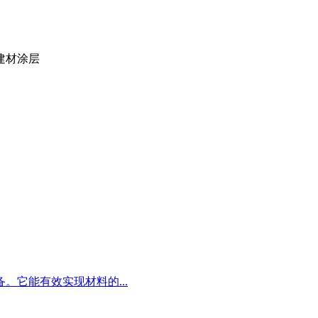
建材涂层
它能有效实现材料的...