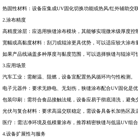
热固性材料：设备应集成UV固化切换功能或热风/红外辅助交
2.涂布精度
高精度涂层：应选用狭缝涂布模块，其能够实现微米级厚度控
宽幅或高黏度材料：刮刀或辊涂更具优势，可以适应较大涂布
如果产品线涵盖多种厚度与黏度范围，可以选择狭缝与辊涂可
3.应用场景
汽车工业：需耐温、阻燃，设备宜配置热风循环均匀性检测。
电子元器件：要求无静电、无划伤，狭缝涂布配合UV固化是
包装印刷：需符合食品接触法规，设备应易于彻底清洗，避免
光伏与复合材料：要求高温交联稳定，需设备具备长加热区及
医疗：需洁净环境及低模量涂布，推荐精密狭缝与低温UV组
4.设备扩展性与服务