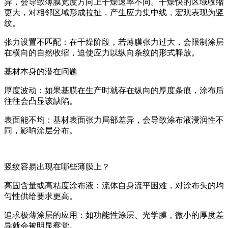
异，会导致薄膜宽度方向上干燥速率不同。干燥快的区域收缩
更大，对相邻区域形成拉扯，产生应力集中线，宏观表现为竖
纹。
张力设置不匹配：在干燥阶段，若薄膜张力过大，会限制涂层
在横向的自然收缩，迫使应力以纵向条纹的形式释放。
基材本身的潜在问题
厚度波动：如果基膜在生产时就存在纵向的厚度条痕，涂布后
往往会凸显该缺陷。
表面能不均：基材表面张力局部差异，会导致涂布液浸润性不
同，影响涂层分布。
竖纹容易出现在哪些薄膜上？
高固含量或高粘度涂布液：流体自身流平困难，对涂布头的均
匀性供给要求更高。
追求极薄涂层的应用：如功能性涂层、光学膜，微小的厚度差
异就会被明显察觉。