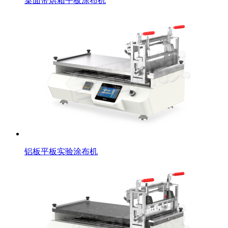
桌面带烘箱平板涂布机
铝板平板实验涂布机