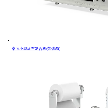
桌面小型涂布复合机(带烘箱)