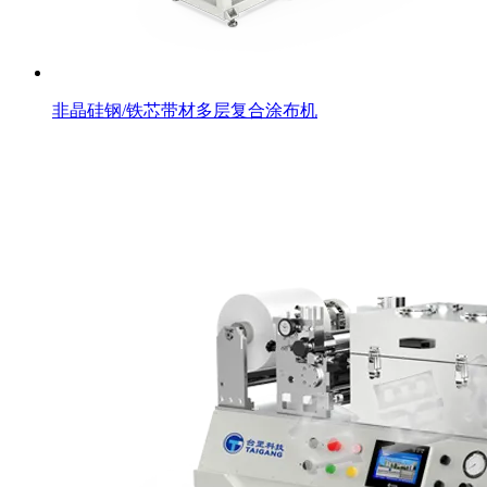
非晶硅钢/铁芯带材多层复合涂布机