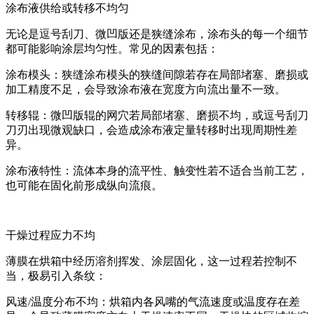
涂布液供给或转移不均匀
无论是逗号刮刀、微凹版还是狭缝涂布，涂布头的每一个细节
都可能影响涂层均匀性。常见的因素包括：
涂布模头：狭缝涂布模头的狭缝间隙若存在局部堵塞、磨损或
加工精度不足，会导致涂布液在宽度方向流出量不一致。
转移辊：微凹版辊的网穴若局部堵塞、磨损不均，或逗号刮刀
刀刃出现微观缺口，会造成涂布液定量转移时出现周期性差
异。
涂布液特性：流体本身的流平性、触变性若不适合当前工艺，
也可能在固化前形成纵向流痕。
干燥过程应力不均
薄膜在烘箱中经历溶剂挥发、涂层固化，这一过程若控制不
当，极易引入条纹：
风速/温度分布不均：烘箱内各风嘴的气流速度或温度存在差