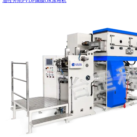
油性芳纶PVDF隔膜OR涂布机