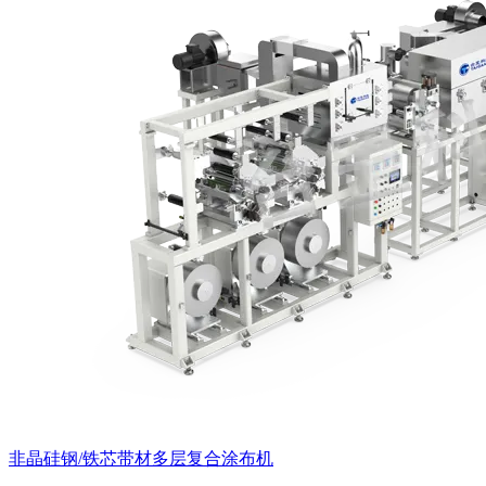
非晶硅钢/铁芯带材多层复合涂布机