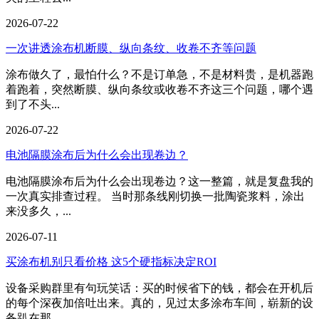
2026-07-22
一次讲透涂布机断膜、纵向条纹、收卷不齐等问题
涂布做久了，最怕什么？不是订单急，不是材料贵，是机器跑
着跑着，突然断膜、纵向条纹或收卷不齐这三个问题，哪个遇
到了不头...
2026-07-22
电池隔膜涂布后为什么会出现卷边？
电池隔膜涂布后为什么会出现卷边？这一整篇，就是复盘我的
一次真实排查过程。 当时那条线刚切换一批陶瓷浆料，涂出
来没多久，...
2026-07-11
买涂布机别只看价格 这5个硬指标决定ROI
设备采购群里有句玩笑话：买的时候省下的钱，都会在开机后
的每个深夜加倍吐出来。真的，见过太多涂布车间，崭新的设
备趴在那...