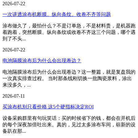
2026-07-22
一次讲透涂布机断膜、纵向条纹、收卷不齐等问题
涂布做久了，最怕什么？不是订单急，不是材料贵，是机器跑
着跑着，突然断膜、纵向条纹或收卷不齐这三个问题，哪个遇
到了不头...
2026-07-22
电池隔膜涂布后为什么会出现卷边？
电池隔膜涂布后为什么会出现卷边？这一整篇，就是复盘我的
一次真实排查过程。 当时那条线刚切换一批陶瓷浆料，涂出
来没多久，...
2026-07-11
买涂布机别只看价格 这5个硬指标决定ROI
设备采购群里有句玩笑话：买的时候省下的钱，都会在开机后
的每个深夜加倍吐出来。真的，见过太多涂布车间，崭新的设
备趴在那...