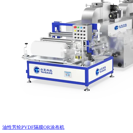
油性芳纶PVDF隔膜OR涂布机