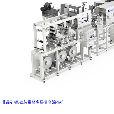
非晶硅钢/铁芯带材多层复合涂布机