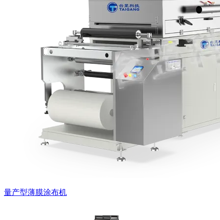
量产型薄膜涂布机