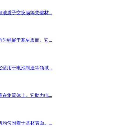
质子交换膜等关键材...
铺展于基材表面。它...
用于电池制造等领域...
集流体上。它助力电...
匀附着于基材表面。...