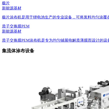
极片
新能源基材
极片涂布机是用于锂电池生产的专业设备，可将浆料均匀涂覆在集
质子交换膜PEM
新能源基材
质子交换膜PEM涂布机是专为均匀铺展电解质薄膜而设计的设备
集流体涂布设备