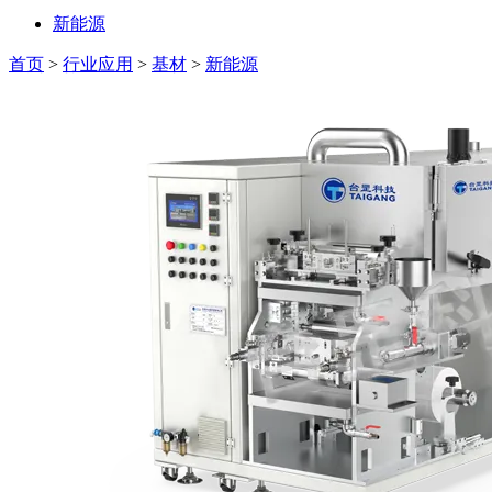
新能源
首页
>
行业应用
>
基材
>
新能源