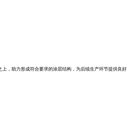
之上，助力形成符合要求的涂层结构，为后续生产环节提供良好