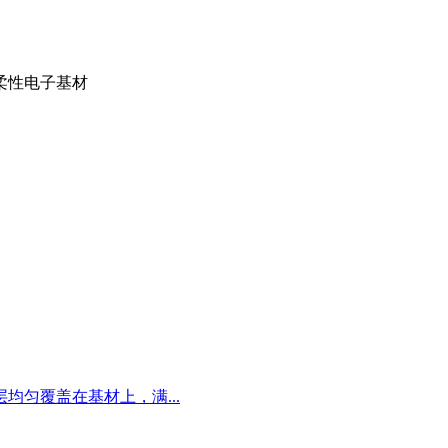
柔性电子基材
匀覆盖在基材上，满...