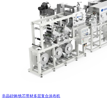
非晶硅钢/铁芯带材多层复合涂布机