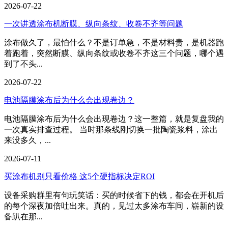
2026-07-22
一次讲透涂布机断膜、纵向条纹、收卷不齐等问题
涂布做久了，最怕什么？不是订单急，不是材料贵，是机器跑
着跑着，突然断膜、纵向条纹或收卷不齐这三个问题，哪个遇
到了不头...
2026-07-22
电池隔膜涂布后为什么会出现卷边？
电池隔膜涂布后为什么会出现卷边？这一整篇，就是复盘我的
一次真实排查过程。 当时那条线刚切换一批陶瓷浆料，涂出
来没多久，...
2026-07-11
买涂布机别只看价格 这5个硬指标决定ROI
设备采购群里有句玩笑话：买的时候省下的钱，都会在开机后
的每个深夜加倍吐出来。真的，见过太多涂布车间，崭新的设
备趴在那...