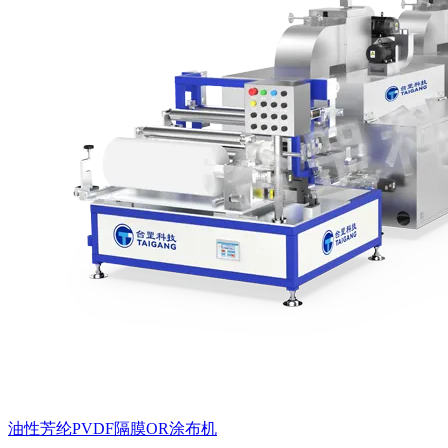
油性芳纶PVDF隔膜OR涂布机