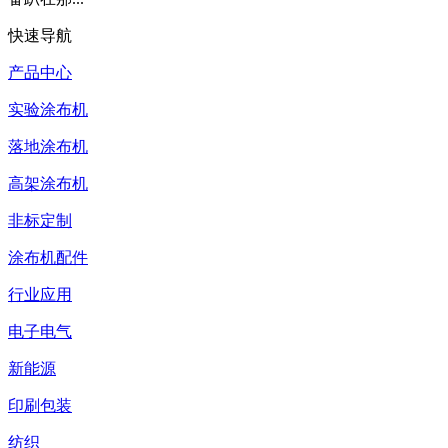
快速导航
产品中心
实验涂布机
落地涂布机
高架涂布机
非标定制
涂布机配件
行业应用
电子电气
新能源
印刷包装
纺织