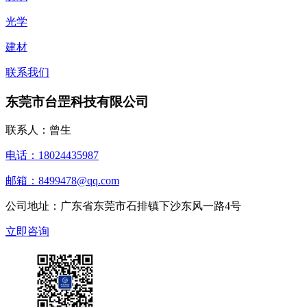
光学
建材
联系我们
东莞市台罡科技有限公司
联系人：曾生
电话：18024435987
邮箱：8499478@qq.com
公司地址：广东省东莞市石排镇下沙东风一路4号
立即咨询