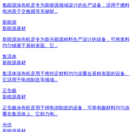
氢能源涂布机是专为新能源领域设计的生产设备，适用于燃料
电池质子交换膜等关键材...
新能源
新能源基材
新能源涂布机是专为新兴能源材料生产设计的设备，可将浆料
均匀铺展于基材表面。它...
集流体
新能源基材
集流体涂布机是用于将特定材料均匀涂覆在基材表面的设备。
它适用于电池制造等领域...
正负极
新能源基材
正负极涂布机是用于锂电池制造的设备，可将电极材料均匀涂
覆在集流体上。它助力电...
光伏
新能源基材