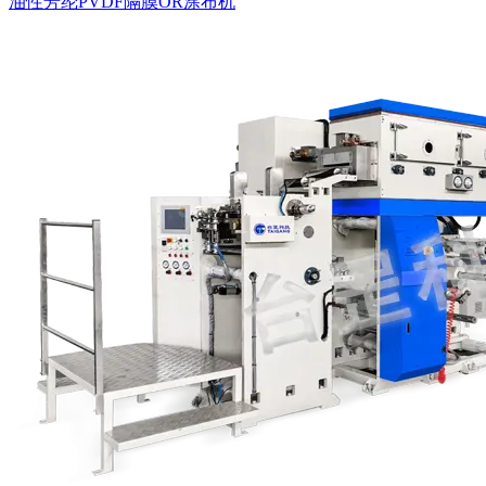
油性芳纶PVDF隔膜OR涂布机