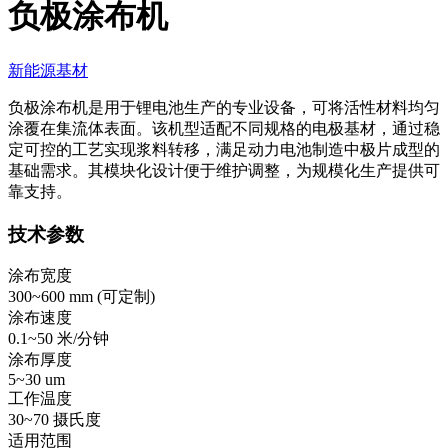
负极涂布机
新能源基材
负极涂布机是用于锂电池生产的专业设备，可将活性材料均匀
涂覆在集流体表面。该机型适配不同规格的电极基材，通过稳
定可控的工艺实现浆料转移，满足动力电池制造中极片成型的
基础需求。其模块化设计便于维护调整，为规模化生产提供可
靠支持。
技术参数
涂布宽度
300~600 mm (
可定制
)
涂布速度
0.1~50 米/分钟
涂布厚度
5~30 um
工作温度
30~70 摄氏度
适用范围