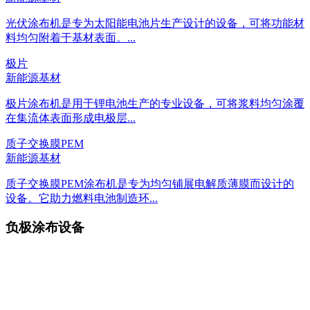
光伏涂布机是专为太阳能电池片生产设计的设备，可将功能材
料均匀附着于基材表面。...
极片
新能源基材
极片涂布机是用于锂电池生产的专业设备，可将浆料均匀涂覆
在集流体表面形成电极层...
质子交换膜PEM
新能源基材
质子交换膜PEM涂布机是专为均匀铺展电解质薄膜而设计的
设备。它助力燃料电池制造环...
负极涂布设备