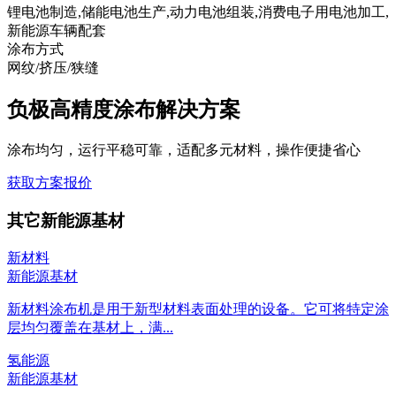
锂电池制造,储能电池生产,动力电池组装,消费电子用电池加工,
新能源车辆配套
涂布方式
网纹/挤压/狭缝
负极高精度涂布解决方案
涂布均匀，运行平稳可靠，适配多元材料，操作便捷省心
获取方案报价
其它新能源基材
新材料
新能源基材
新材料涂布机是用于新型材料表面处理的设备。它可将特定涂
层均匀覆盖在基材上，满...
氢能源
新能源基材