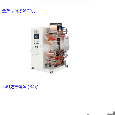
量产型薄膜涂布机
小型双面浸涂实验机