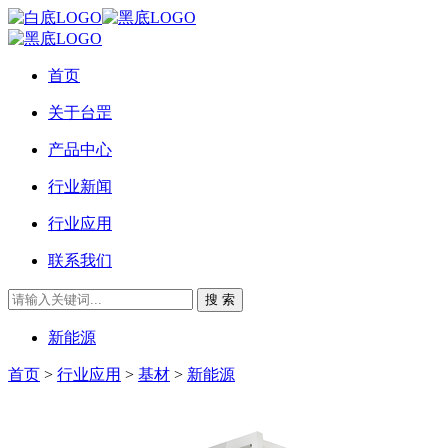
首页
关于台罡
产品中心
行业新闻
行业应用
联系我们
搜 索
新能源
首页
>
行业应用
>
基材
>
新能源