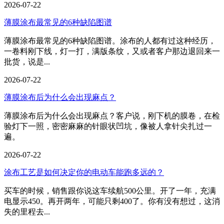
2026-07-22
薄膜涂布最常见的6种缺陷图谱
薄膜涂布最常见的6种缺陷图谱。涂布的人都有过这种经历，
一卷料刚下线，灯一打，满版条纹，又或者客户那边退回来一
批货，说是...
2026-07-22
薄膜涂布后为什么会出现麻点？
薄膜涂布后为什么会出现麻点？客户说，刚下机的膜卷，在检
验灯下一照，密密麻麻的针眼状凹坑，像被人拿针尖扎过一
遍。
2026-07-22
涂布工艺是如何决定你的电动车能跑多远的？
买车的时候，销售跟你说这车续航500公里。开了一年，充满
电显示450。再开两年，可能只剩400了。你有没有想过，这消
失的里程去...