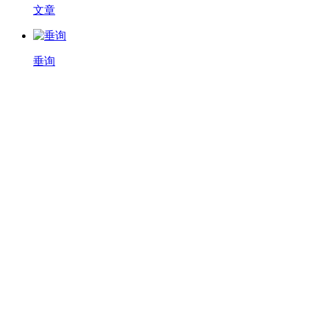
文章
垂询