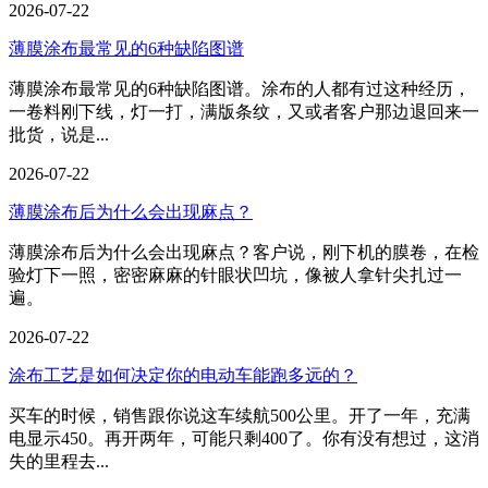
2026-07-22
薄膜涂布最常见的6种缺陷图谱
薄膜涂布最常见的6种缺陷图谱。涂布的人都有过这种经历，
一卷料刚下线，灯一打，满版条纹，又或者客户那边退回来一
批货，说是...
2026-07-22
薄膜涂布后为什么会出现麻点？
薄膜涂布后为什么会出现麻点？客户说，刚下机的膜卷，在检
验灯下一照，密密麻麻的针眼状凹坑，像被人拿针尖扎过一
遍。
2026-07-22
涂布工艺是如何决定你的电动车能跑多远的？
买车的时候，销售跟你说这车续航500公里。开了一年，充满
电显示450。再开两年，可能只剩400了。你有没有想过，这消
失的里程去...