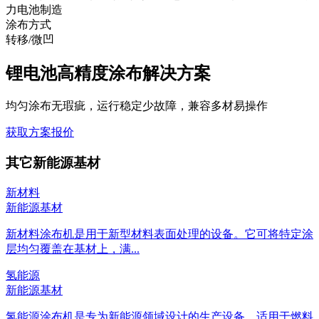
力电池制造
涂布方式
转移/微凹
锂电池高精度涂布解决方案
均匀涂布无瑕疵，运行稳定少故障，兼容多材易操作
获取方案报价
其它新能源基材
新材料
新能源基材
新材料涂布机是用于新型材料表面处理的设备。它可将特定涂
层均匀覆盖在基材上，满...
氢能源
新能源基材
氢能源涂布机是专为新能源领域设计的生产设备，适用于燃料