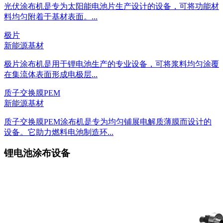
光伏涂布机是专为太阳能电池片生产设计的设备，可将功能材
料均匀附着于基材表面。...
极片
新能源基材
极片涂布机是用于锂电池生产的专业设备，可将浆料均匀涂覆
在集流体表面形成电极层...
质子交换膜PEM
新能源基材
质子交换膜PEM涂布机是专为均匀铺展电解质薄膜而设计的
设备。它助力燃料电池制造环...
锂电池涂布设备