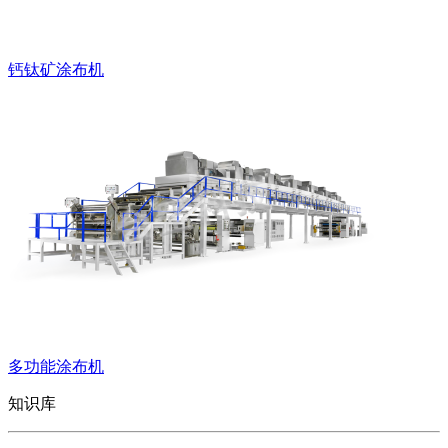
钙钛矿涂布机
多功能涂布机
知识库