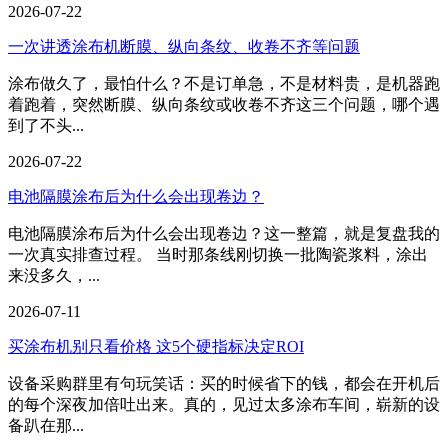
2026-07-22
一次讲透涂布机断膜、纵向条纹、收卷不齐等问题
涂布做久了，最怕什么？不是订单急，不是材料贵，是机器跑
着跑着，突然断膜、纵向条纹或收卷不齐这三个问题，哪个遇
到了不头...
2026-07-22
电池隔膜涂布后为什么会出现卷边？
电池隔膜涂布后为什么会出现卷边？这一整篇，就是复盘我的
一次真实排查过程。 当时那条线刚切换一批陶瓷浆料，涂出
来没多久，...
2026-07-11
买涂布机别只看价格 这5个硬指标决定ROI
设备采购群里有句玩笑话：买的时候省下的钱，都会在开机后
的每个深夜加倍吐出来。真的，见过太多涂布车间，崭新的设
备趴在那...