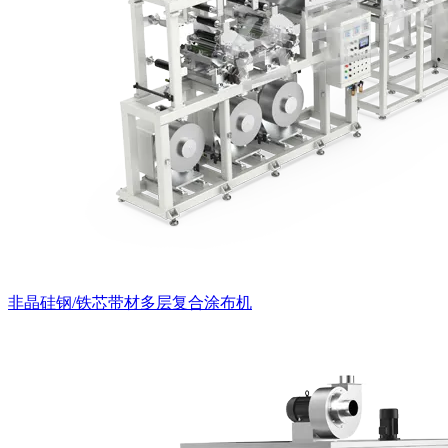
非晶硅钢/铁芯带材多层复合涂布机