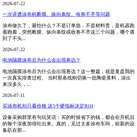
2026-07-22
一次讲透涂布机断膜、纵向条纹、收卷不齐等问题
涂布做久了，最怕什么？不是订单急，不是材料贵，是机器跑
着跑着，突然断膜、纵向条纹或收卷不齐这三个问题，哪个遇
到了不头...
2026-07-22
电池隔膜涂布后为什么会出现卷边？
电池隔膜涂布后为什么会出现卷边？这一整篇，就是复盘我的
一次真实排查过程。 当时那条线刚切换一批陶瓷浆料，涂出
来没多久，...
2026-07-11
买涂布机别只看价格 这5个硬指标决定ROI
设备采购群里有句玩笑话：买的时候省下的钱，都会在开机后
的每个深夜加倍吐出来。真的，见过太多涂布车间，崭新的设
备趴在那...