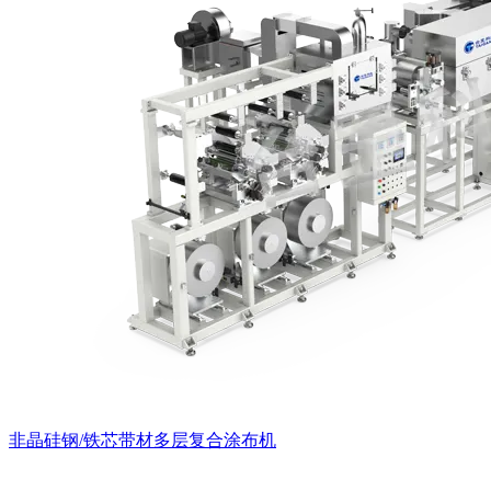
非晶硅钢/铁芯带材多层复合涂布机