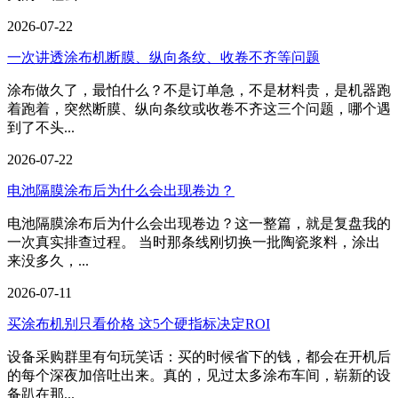
2026-07-22
一次讲透涂布机断膜、纵向条纹、收卷不齐等问题
涂布做久了，最怕什么？不是订单急，不是材料贵，是机器跑
着跑着，突然断膜、纵向条纹或收卷不齐这三个问题，哪个遇
到了不头...
2026-07-22
电池隔膜涂布后为什么会出现卷边？
电池隔膜涂布后为什么会出现卷边？这一整篇，就是复盘我的
一次真实排查过程。 当时那条线刚切换一批陶瓷浆料，涂出
来没多久，...
2026-07-11
买涂布机别只看价格 这5个硬指标决定ROI
设备采购群里有句玩笑话：买的时候省下的钱，都会在开机后
的每个深夜加倍吐出来。真的，见过太多涂布车间，崭新的设
备趴在那...