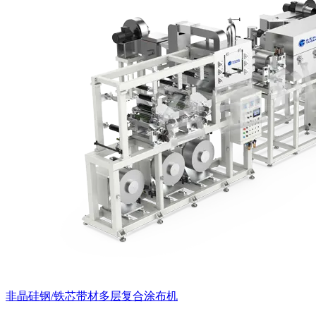
非晶硅钢/铁芯带材多层复合涂布机