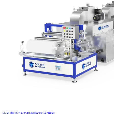
油性芳纶PVDF隔膜OR涂布机