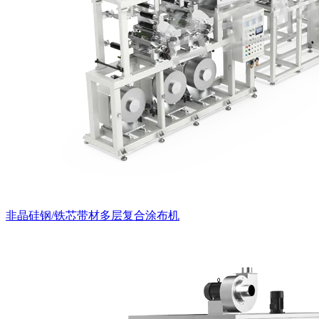
非晶硅钢/铁芯带材多层复合涂布机