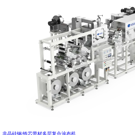
非晶硅钢/铁芯带材多层复合涂布机