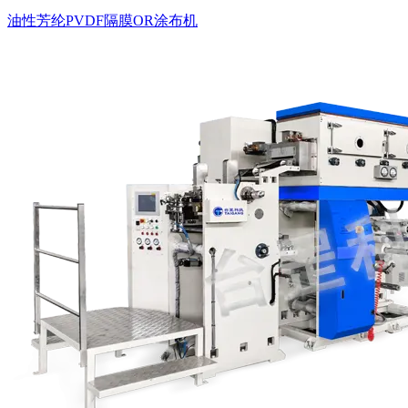
油性芳纶PVDF隔膜OR涂布机