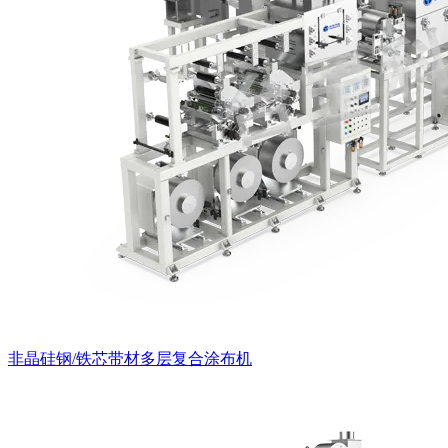
非晶硅钢/铁芯带材多层复合涂布机