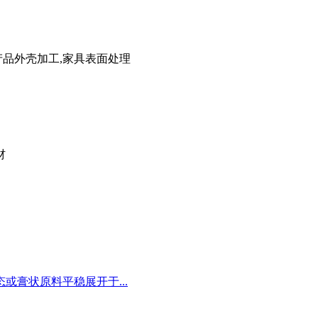
产品外壳加工,家具表面处理
材
膏状原料平稳展开于...