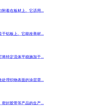
着在板材上。它适用...
铝板上。它能改善材...
特定流体平稳施加于...
理织物表面的涂层需...
封胶带等产品的生产...