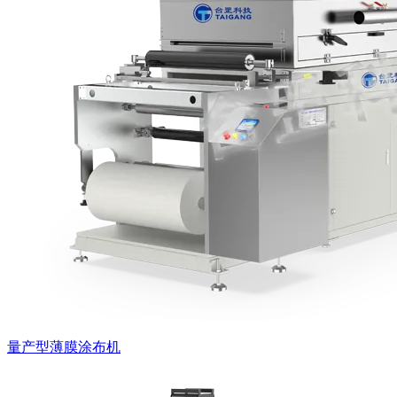
量产型薄膜涂布机