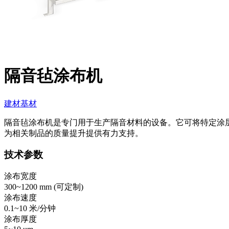
隔音毡涂布机
建材基材
隔音毡涂布机是专门用于生产隔音材料的设备。它可将特定涂
为相关制品的质量提升提供有力支持。
技术参数
涂布宽度
300~1200 mm (
可定制
)
涂布速度
0.1~10 米/分钟
涂布厚度