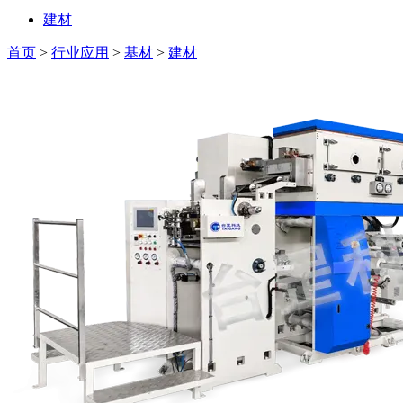
建材
首页
>
行业应用
>
基材
>
建材