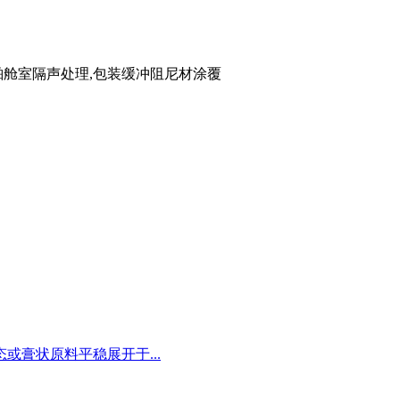
舶舱室隔声处理,包装缓冲阻尼材涂覆
膏状原料平稳展开于...