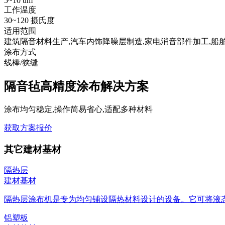
5~10 um
工作温度
30~120 摄氏度
适用范围
建筑隔音材料生产,汽车内饰降噪层制造,家电消音部件加工,船
涂布方式
线棒/狭缝
隔音毡高精度涂布解决方案
涂布均匀稳定,操作简易省心,适配多种材料
获取方案报价
其它建材基材
隔热层
建材基材
隔热层涂布机是专为均匀铺设隔热材料设计的设备。它可将液态或
铝塑板