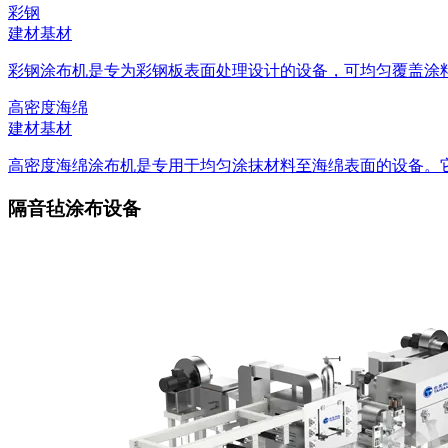
彩钢
建材基材
彩钢涂布机是专为彩钢板表面处理设计的设备，可均匀覆盖涂料形
高密度海绵
建材基材
高密度海绵涂布机是专用于均匀涂抹材料至海绵表面的设备。它助
隔音毡涂布设备