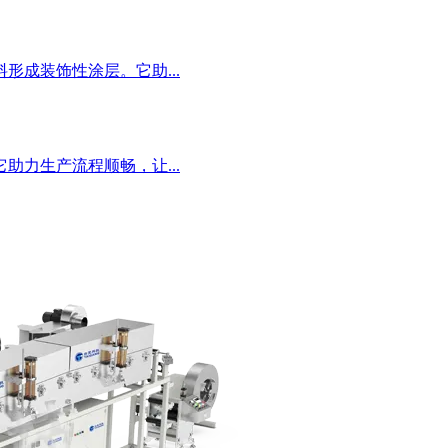
成装饰性涂层。它助...
力生产流程顺畅，让...