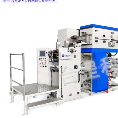
油性芳纶PVDF隔膜OR涂布机