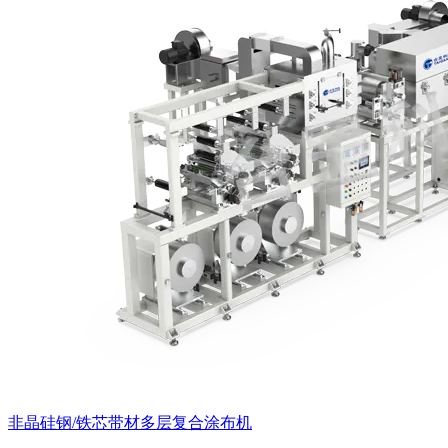
非晶硅钢/铁芯带材多层复合涂布机