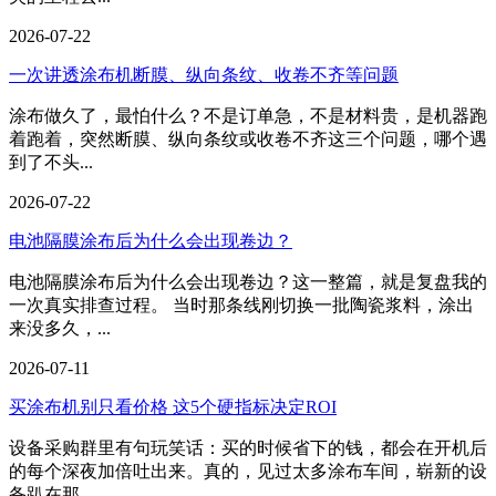
2026-07-22
一次讲透涂布机断膜、纵向条纹、收卷不齐等问题
涂布做久了，最怕什么？不是订单急，不是材料贵，是机器跑
着跑着，突然断膜、纵向条纹或收卷不齐这三个问题，哪个遇
到了不头...
2026-07-22
电池隔膜涂布后为什么会出现卷边？
电池隔膜涂布后为什么会出现卷边？这一整篇，就是复盘我的
一次真实排查过程。 当时那条线刚切换一批陶瓷浆料，涂出
来没多久，...
2026-07-11
买涂布机别只看价格 这5个硬指标决定ROI
设备采购群里有句玩笑话：买的时候省下的钱，都会在开机后
的每个深夜加倍吐出来。真的，见过太多涂布车间，崭新的设
备趴在那...