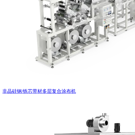
非晶硅钢/铁芯带材多层复合涂布机