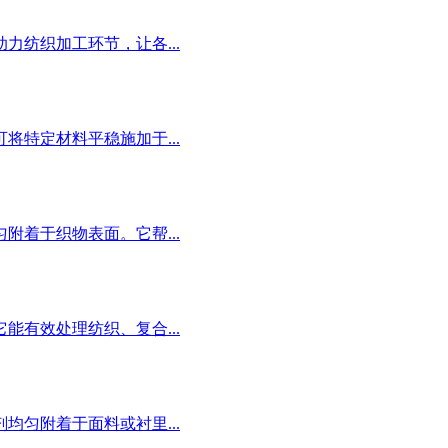
纺织加工环节，让各...
特定材料平稳施加于...
着于织物表面。它帮...
有效处理纺织、复合...
匀附着于面料或衬里...