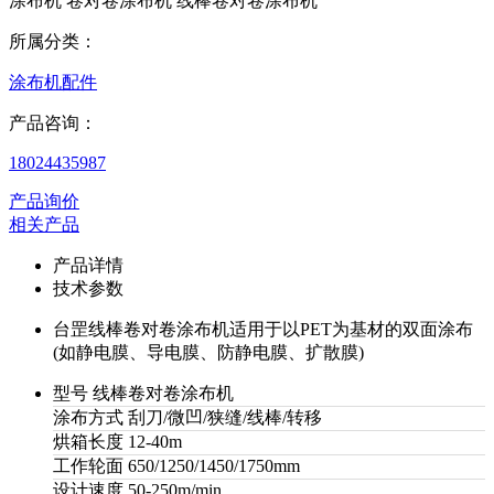
涂布机 卷对卷涂布机 线棒卷对卷涂布机
所属分类：
涂布机配件
产品咨询：
18024435987
产品询价
相关产品
产品详情
技术参数
台罡线棒卷对卷涂布机适用于以PET为基材的双面涂布
(如静电膜、导电膜、防静电膜、扩散膜)
型号
线棒卷对卷涂布机
涂布方式
刮刀/微凹/狭缝/线棒/转移
烘箱长度
12-40m
工作轮面
650/1250/1450/1750mm
设计速度
50-250m/min