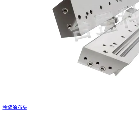
狭缝涂布头