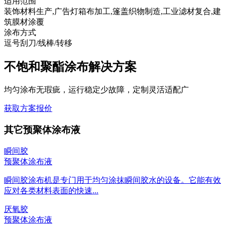
适用范围
装饰材料生产,广告灯箱布加工,篷盖织物制造,工业滤材复合,建
筑膜材涂覆
涂布方式
逗号刮刀/线棒/转移
不饱和聚酯涂布解决方案
均匀涂布无瑕疵，运行稳定少故障，定制灵活适配广
获取方案报价
其它预聚体涂布液
瞬间胶
预聚体涂布液
瞬间胶涂布机是专门用于均匀涂抹瞬间胶水的设备。它能有效
应对各类材料表面的快速...
厌氧胶
预聚体涂布液