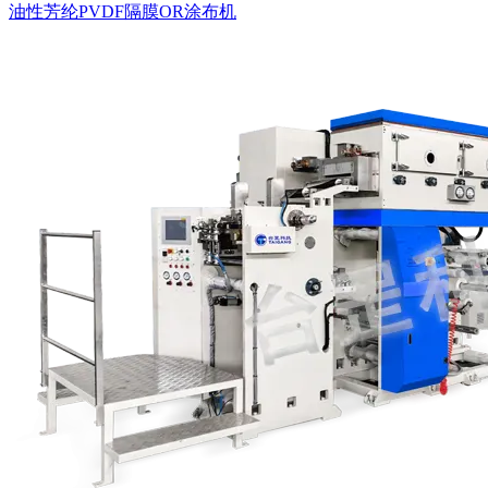
油性芳纶PVDF隔膜OR涂布机