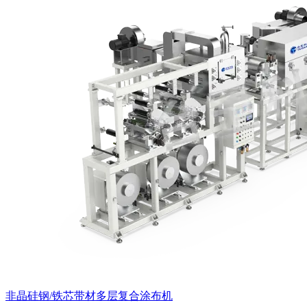
非晶硅钢/铁芯带材多层复合涂布机