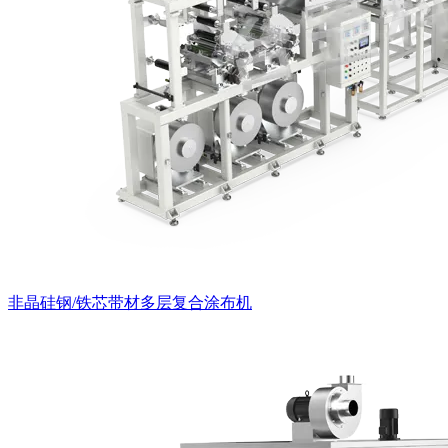
非晶硅钢/铁芯带材多层复合涂布机