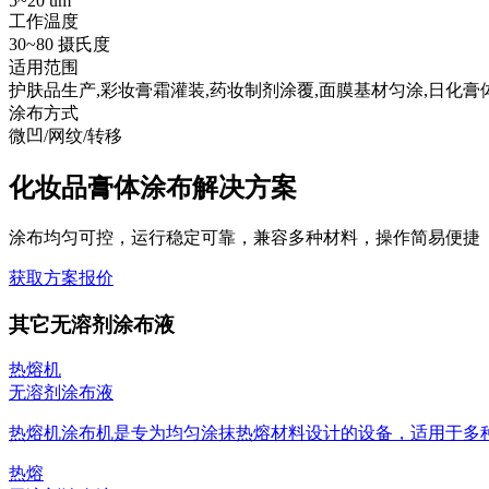
5~20 um
工作温度
30~80 摄氏度
适用范围
护肤品生产,彩妆膏霜灌装,药妆制剂涂覆,面膜基材匀涂,日化膏
涂布方式
微凹/网纹/转移
化妆品膏体涂布解决方案
涂布均匀可控，运行稳定可靠，兼容多种材料，操作简易便捷
获取方案报价
其它无溶剂涂布液
热熔机
无溶剂涂布液
热熔机涂布机是专为均匀涂抹热熔材料设计的设备，适用于多种工
热熔