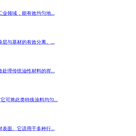
领域，能有效均匀地...
与基材的有效分离。...
理传统油性材料的挥...
可将此类特殊涂料均匀...
面。它适用于多种行...