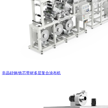
非晶硅钢/铁芯带材多层复合涂布机