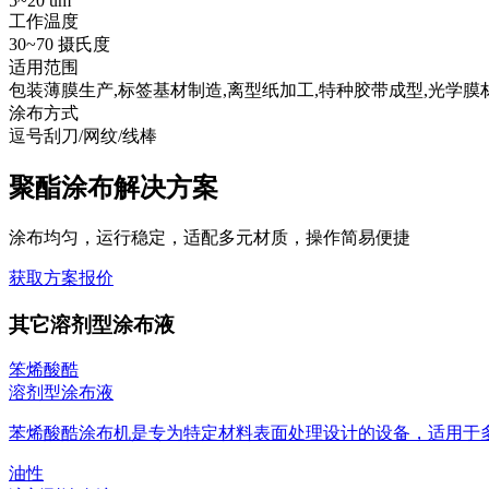
5~20 um
工作温度
30~70 摄氏度
适用范围
包装薄膜生产,标签基材制造,离型纸加工,特种胶带成型,光学膜
涂布方式
逗号刮刀/网纹/线棒
聚酯涂布解决方案
涂布均匀，运行稳定，适配多元材质，操作简易便捷
获取方案报价
其它溶剂型涂布液
笨烯酸酷
溶剂型涂布液
苯烯酸酷涂布机是专为特定材料表面处理设计的设备，适用于多种
油性