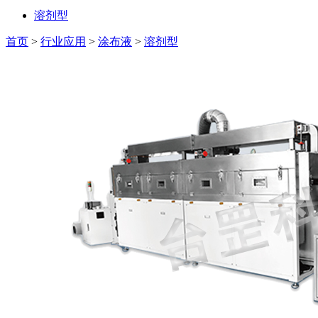
溶剂型
首页
>
行业应用
>
涂布液
>
溶剂型