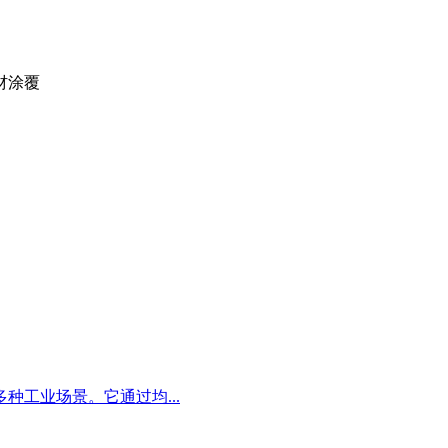
材涂覆
工业场景。它通过均...