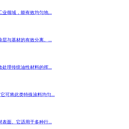
领域，能有效均匀地...
与基材的有效分离。...
理传统油性材料的挥...
可将此类特殊涂料均匀...
面。它适用于多种行...