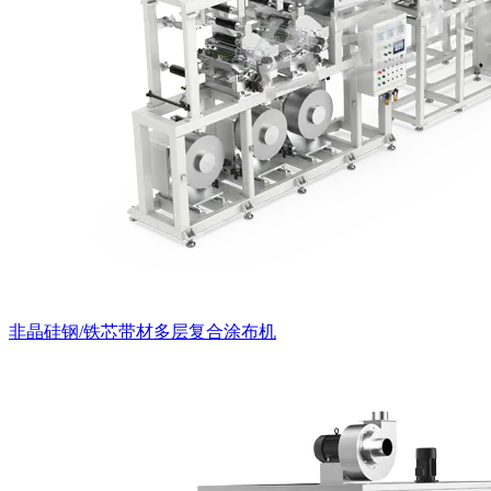
非晶硅钢/铁芯带材多层复合涂布机