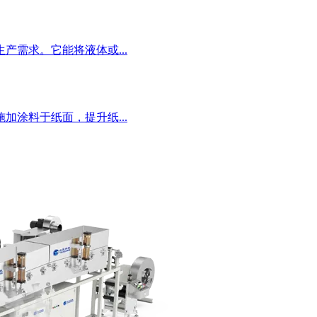
需求。它能将液体或...
涂料于纸面，提升纸...