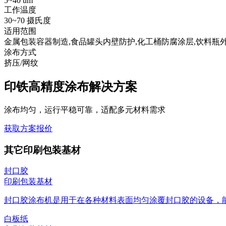
5~40 um
工作温度
30~70 摄氏度
适用范围
金属包装容器制造,食品罐头内壁防护,化工桶防腐涂层,饮料瓶
涂布方式
挤压/网纹
印铁高精度涂布解决方案
涂布均匀，运行平稳可靠，适配多元材料需求
获取方案报价
其它印刷包装基材
封口胶
印刷包装基材
封口胶涂布机是用于在各种材料表面均匀涂覆封口胶的设备，能够
白板纸