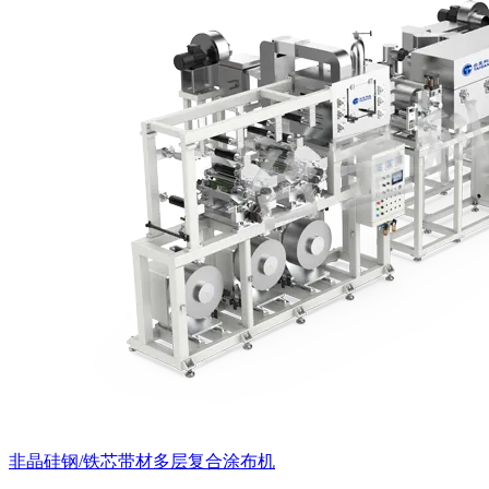
非晶硅钢/铁芯带材多层复合涂布机