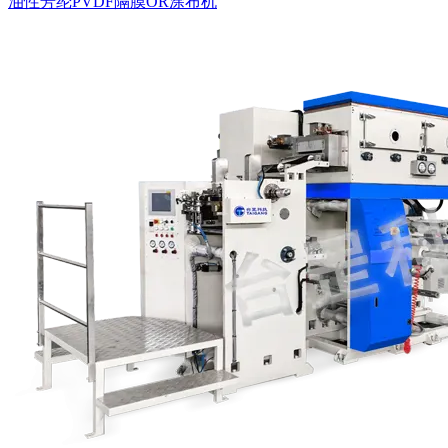
油性芳纶PVDF隔膜OR涂布机