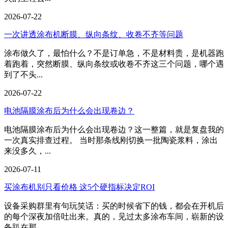
2026-07-22
一次讲透涂布机断膜、纵向条纹、收卷不齐等问题
涂布做久了，最怕什么？不是订单急，不是材料贵，是机器跑
着跑着，突然断膜、纵向条纹或收卷不齐这三个问题，哪个遇
到了不头...
2026-07-22
电池隔膜涂布后为什么会出现卷边？
电池隔膜涂布后为什么会出现卷边？这一整篇，就是复盘我的
一次真实排查过程。 当时那条线刚切换一批陶瓷浆料，涂出
来没多久，...
2026-07-11
买涂布机别只看价格 这5个硬指标决定ROI
设备采购群里有句玩笑话：买的时候省下的钱，都会在开机后
的每个深夜加倍吐出来。真的，见过太多涂布车间，崭新的设
备趴在那...