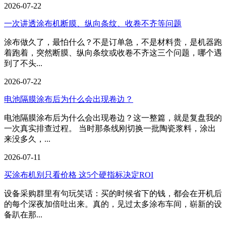
2026-07-22
一次讲透涂布机断膜、纵向条纹、收卷不齐等问题
涂布做久了，最怕什么？不是订单急，不是材料贵，是机器跑
着跑着，突然断膜、纵向条纹或收卷不齐这三个问题，哪个遇
到了不头...
2026-07-22
电池隔膜涂布后为什么会出现卷边？
电池隔膜涂布后为什么会出现卷边？这一整篇，就是复盘我的
一次真实排查过程。 当时那条线刚切换一批陶瓷浆料，涂出
来没多久，...
2026-07-11
买涂布机别只看价格 这5个硬指标决定ROI
设备采购群里有句玩笑话：买的时候省下的钱，都会在开机后
的每个深夜加倍吐出来。真的，见过太多涂布车间，崭新的设
备趴在那...