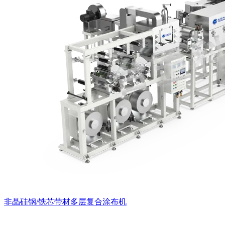
非晶硅钢/铁芯带材多层复合涂布机