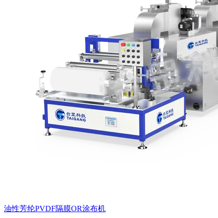
油性芳纶PVDF隔膜OR涂布机